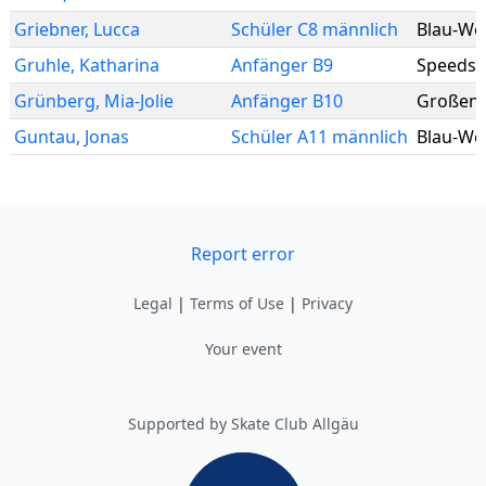
Griebner
,
Lucca
Schüler C8 männlich
Blau-We
Gruhle
,
Katharina
Anfänger B9
Speedska
Grünberg
,
Mia-Jolie
Anfänger B10
Großenh
Guntau
,
Jonas
Schüler A11 männlich
Blau-We
Report error
Legal
|
Terms of Use
|
Privacy
Your event
Supported by Skate Club Allgäu