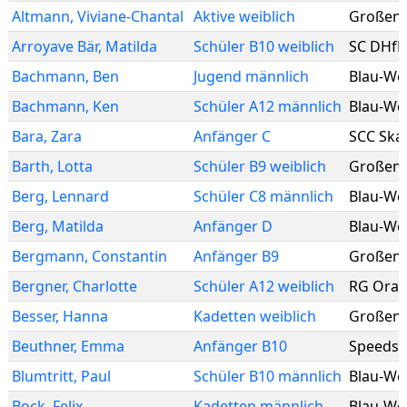
Altmann
,
Viviane-Chantal
Aktive weiblich
Großenh
Arroyave Bär
,
Matilda
Schüler B10 weiblich
SC DHfK 
Bachmann
,
Ben
Jugend männlich
Blau-We
Bachmann
,
Ken
Schüler A12 männlich
Blau-We
Bara
,
Zara
Anfänger C
SCC Skat
Barth
,
Lotta
Schüler B9 weiblich
Großenh
Berg
,
Lennard
Schüler C8 männlich
Blau-We
Berg
,
Matilda
Anfänger D
Blau-We
Bergmann
,
Constantin
Anfänger B9
Großenh
Bergner
,
Charlotte
Schüler A12 weiblich
RG Oran
Besser
,
Hanna
Kadetten weiblich
Großenh
Beuthner
,
Emma
Anfänger B10
Speedska
Blumtritt
,
Paul
Schüler B10 männlich
Blau-We
Bock
,
Felix
Kadetten männlich
Blau-We