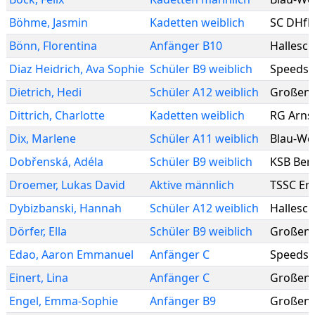
Böhme
,
Jasmin
Kadetten weiblich
SC DHfK 
Bönn
,
Florentina
Anfänger B10
Hallesch
Diaz Heidrich
,
Ava Sophie
Schüler B9 weiblich
Speedska
Dietrich
,
Hedi
Schüler A12 weiblich
Großenh
Dittrich
,
Charlotte
Kadetten weiblich
RG Arns
Dix
,
Marlene
Schüler A11 weiblich
Blau-We
Dobřenská
,
Adéla
Schüler B9 weiblich
KSB Ben
Droemer
,
Lukas David
Aktive männlich
TSSC Erf
Dybizbanski
,
Hannah
Schüler A12 weiblich
Hallesch
Dörfer
,
Ella
Schüler B9 weiblich
Großenh
Edao
,
Aaron Emmanuel
Anfänger C
Speedska
Einert
,
Lina
Anfänger C
Großenh
Engel
,
Emma-Sophie
Anfänger B9
Großenh