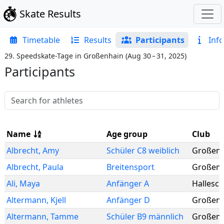
Skate Results
Timetable
Results
Participants
Info
29. Speedskate-Tage in Großenhain
(
Aug 30 – 31, 2025
)
Participants
Name
Age group
Club
Albrecht
,
Amy
Schüler C8 weiblich
Großenh
Albrecht
,
Paula
Breitensport
Großenh
Ali
,
Maya
Anfänger A
Hallesch
Altermann
,
Kjell
Anfänger D
Großenh
Altermann
,
Tamme
Schüler B9 männlich
Großenh