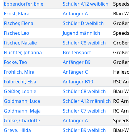
Eppendorfer
,
Enie
Schüler A12 weiblich
Speedska
Ernst
,
Klara
Anfänger A
Blau-We
Fischer
,
Elena
Schüler D weiblich
Großenh
Fischer
,
Leo
Jugend männlich
Speedska
Fischer
,
Natalie
Schüler C8 weiblich
Großenh
Flüchter
,
Johanna
Breitensport
Großenh
Focke
,
Teo
Anfänger B9
Großenh
Fröhlich
,
Mira
Anfänger C
Hallesch
Fulbrecht
,
Elsa
Anfänger B10
RSC Ankl
Geißler
,
Leonie
Schüler C8 weiblich
Blau-We
Goldmann
,
Luca
Schüler A12 männlich
RG Arns
Goldmann
,
Maja
Schüler C7 weiblich
RG Arns
Golke
,
Charlotte
Anfänger A
Speedska
Greve
,
Hilda
Schüler B9 weiblich
Blau-We