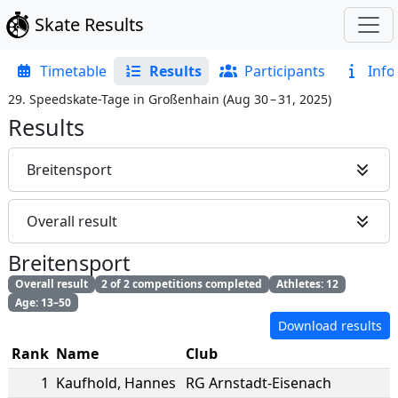
Skate Results
Timetable
Results
Participants
Info
29. Speedskate-Tage in Großenhain
(
Aug 30 – 31, 2025
)
Results
Breitensport
Overall result
Breitensport
Overall result
2 of 2 competitions completed
Athletes: 12
Age: 13–50
Download results
Rank
Name
Club
1
Kaufhold
,
Hannes
RG Arnstadt-Eisenach