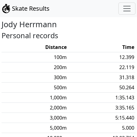
Skate Results
Jody
Herrmann
Personal records
Distance
Time
100
m
12.399
200
m
22.119
300
m
31.318
500
m
50.264
1,000
m
1:35.143
2,000
m
3:35.165
3,000
m
5:15.440
5,000
m
5.000