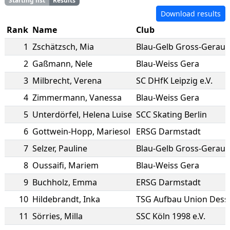
Starting list
Results
Download results
Rank
Name
Club
1
Zschätzsch
,
Mia
Blau-Gelb Gross-Gerau
2
Gaßmann
,
Nele
Blau-Weiss Gera
3
Milbrecht
,
Verena
SC DHfK Leipzig e.V.
4
Zimmermann
,
Vanessa
Blau-Weiss Gera
5
Unterdörfel
,
Helena Luise
SCC Skating Berlin
6
Gottwein-Hopp
,
Mariesol
ERSG Darmstadt
7
Selzer
,
Pauline
Blau-Gelb Gross-Gerau
8
Oussaifi
,
Mariem
Blau-Weiss Gera
9
Buchholz
,
Emma
ERSG Darmstadt
10
Hildebrandt
,
Inka
TSG Aufbau Union Dess
11
Sörries
,
Milla
SSC Köln 1998 e.V.