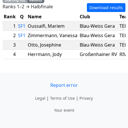
Starting list
Results
Ranks 1–2 → Halbfinale
Download results
Rank
Q
Name
Club
Te
1
SF1
Oussaifi
,
Mariem
Blau-Weiss Gera
TER
2
SF1
Zimmermann
,
Vanessa
Blau-Weiss Gera
TER
3
Otto
,
Josephine
Blau-Weiss Gera
TER
4
Herrmann
,
Jody
Großenhainer RV
RIV
Report error
Legal
|
Terms of Use
|
Privacy
Your event