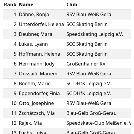
Rank
Name
Club
1
Dähne
,
Ronja
RSV Blau-Weiß Gera
2
Unterdörfel
,
Helena
SCC Skating Berlin
3
Deubner
,
Mara
Speedskating Leipzig e.V.
4
Lukas
,
Lyann
SCC Skating Berlin
5
Hoffmann
,
Helena
SCC Skating Berlin
6
Herrmann
,
Jody
Großenhainer RV
7
Oussaifi
,
Mariem
RSV Blau-Weiß Gera
8
Boehm
,
Marie
SC DHfK Leipzig e.V.
9
Eppendorfer
,
Finia
SC DHfK Leipzig e.V.
10
Otto
,
Josephine
RSV Blau-Weiß Gera
11
Zschätzsch
,
Mia
Blau-Gelb Groß-Gerau
12
Rajek
,
Mia
Speedskate-Club Meißen e. V.
13
Fuchs
,
Luisa
Blau-Gelb Groß-Gerau