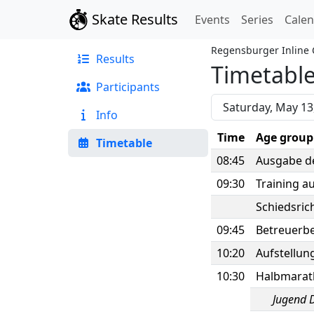
Skate Results
Events
Series
Cale
Regensburger Inline
Results
Timetabl
Participants
Info
Time
Age group
Timetable
08:45
Ausgabe d
09:30
Training a
Schiedsri
09:45
Betreuerb
10:20
Aufstellun
10:30
Halbmara
Jugend