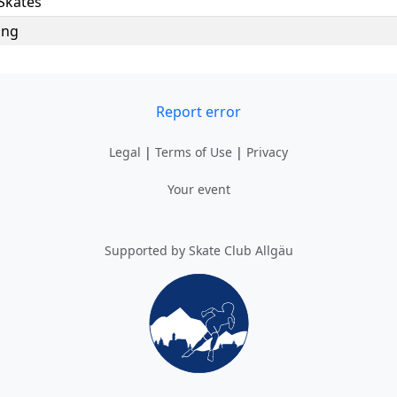
Skates
ung
day, May 13, 2023
Report error
Legal
|
Terms of Use
|
Privacy
Your event
Supported by Skate Club Allgäu