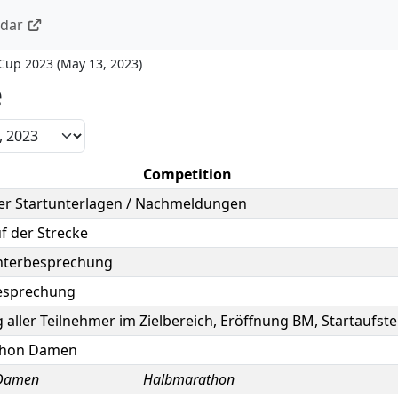
ndar
 Cup 2023
(
May 13, 2023
)
e
Competition
er Startunterlagen / Nachmeldungen
uf der Strecke
chterbesprechung
esprechung
g aller Teilnehmer im Zielbereich, Eröffnung BM, Startaufste
thon Damen
 Damen
Halbmarathon