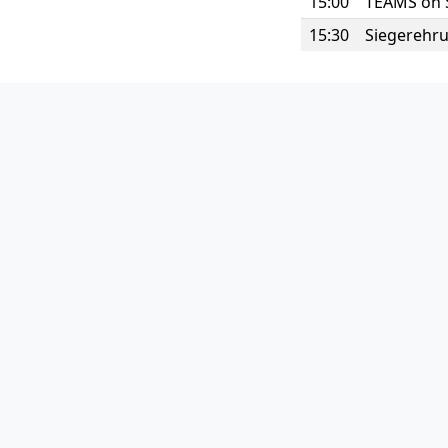
15:00
TEAMS on 
15:30
Siegerehr
Timetable for Satur