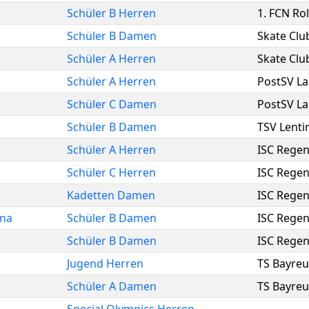
Schüler B Herren
1. FCN Rol
Schüler B Damen
Skate Clu
Schüler A Herren
Skate Clu
Schüler A Herren
PostSV L
Schüler C Damen
PostSV L
Schüler B Damen
TSV Lenti
Schüler A Herren
ISC Rege
Schüler C Herren
ISC Rege
Kadetten Damen
ISC Rege
na
Schüler B Damen
ISC Rege
Schüler B Damen
ISC Rege
Jugend Herren
TS Bayreu
Schüler A Damen
TS Bayreu