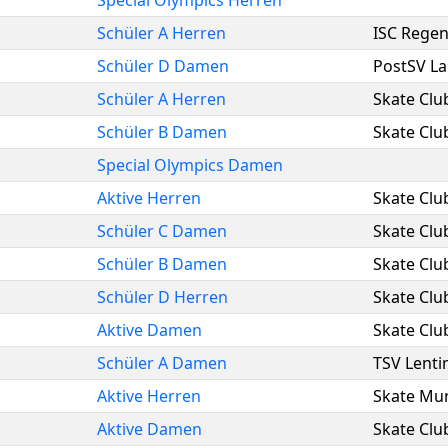
Special Olympics Herren
Schüler A Herren
ISC Rege
Schüler D Damen
PostSV L
Schüler A Herren
Skate Clu
Schüler B Damen
Skate Clu
Special Olympics Damen
Aktive Herren
Skate Clu
Schüler C Damen
Skate Clu
Schüler B Damen
Skate Clu
Schüler D Herren
Skate Clu
Aktive Damen
Skate Clu
Schüler A Damen
TSV Lenti
Aktive Herren
Skate Mu
Aktive Damen
Skate Clu