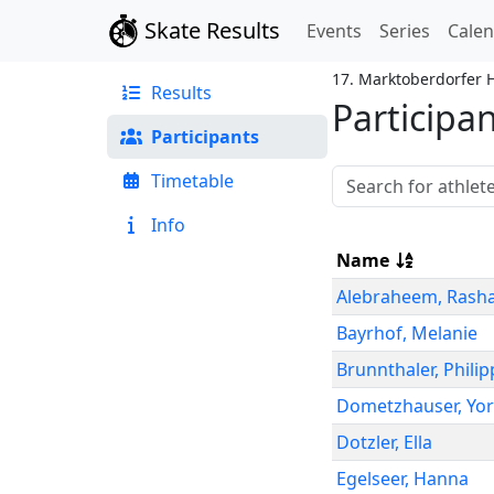
Skate Results
Events
Series
Cale
17. Marktoberdorfer 
Results
Participa
Participants
Timetable
Info
Name
Alebraheem
,
Rash
Bayrhof
,
Melanie
Brunnthaler
,
Philip
Dometzhauser
,
Yor
Dotzler
,
Ella
Egelseer
,
Hanna