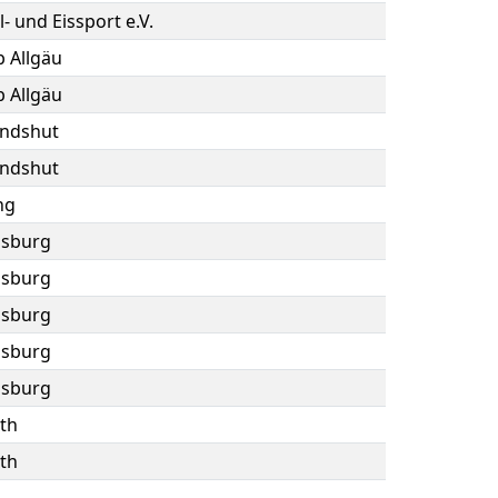
l- und Eissport e.V.
b Allgäu
b Allgäu
andshut
andshut
ng
nsburg
nsburg
nsburg
nsburg
nsburg
th
th