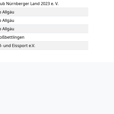
lub Nürnberger Land 2023 e. V.
b Allgäu
b Allgäu
b Allgäu
oßbettlingen
l- und Eissport e.V.