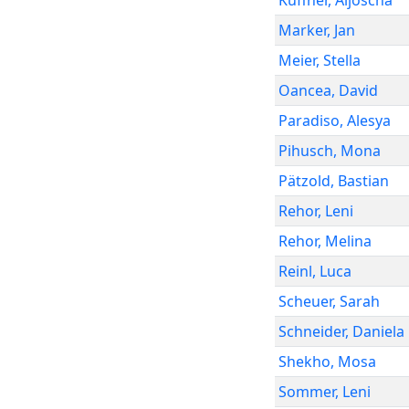
Kuffner
,
Aljoscha
Marker
,
Jan
Meier
,
Stella
Oancea
,
David
Paradiso
,
Alesya
Pihusch
,
Mona
Pätzold
,
Bastian
Rehor
,
Leni
Rehor
,
Melina
Reinl
,
Luca
Scheuer
,
Sarah
Schneider
,
Daniela
Shekho
,
Mosa
Sommer
,
Leni