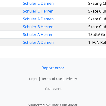
Schüler C Damen
Skating C
Schüler C Herren
Skate Clu
Schüler A Damen
Skate Clu
Schüler B Herren
Skate Clu
Schüler A Herren
TSuGV Gr
Schüler A Damen
1. FCN Rol
Report error
Legal
|
Terms of Use
|
Privacy
Your event
Supported by Skate Club Allgäu