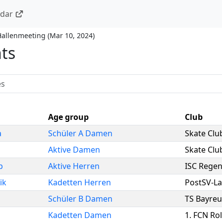
ndar
Hallenmeeting
(
Mar 10, 2024
)
nts
Age group
Club
a
Schüler A Damen
Skate Clu
Aktive Damen
Skate Clu
p
Aktive Herren
ISC Rege
ik
Kadetten Herren
PostSV-L
Schüler B Damen
TS Bayreu
Kadetten Damen
1. FCN Rol