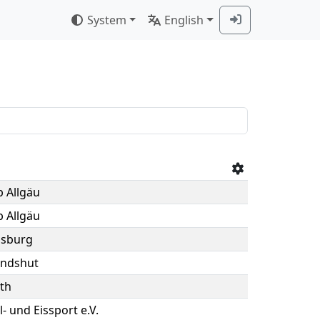
System
English
b Allgäu
b Allgäu
nsburg
andshut
th
l- und Eissport e.V.