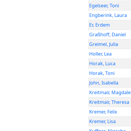
Egelseer
,
Toni
Engberink
,
Laura
Er
,
Erdem
Graßhoff
,
Daniel
Greimel
,
Julia
Holler
,
Lea
Horak
,
Luca
Horak
,
Toni
John
,
Isabella
Kreitmair
,
Magdale
Kreitmair
,
Theresa
Kremer
,
Felix
Kremer
,
Lisa