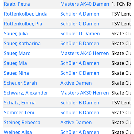
Raab
,
Petra
Masters AK40 Damen
1. FCN Rol
Rottenkolber
,
Linda
Schüler A Damen
TSV Lenti
Rottenkolber
,
Pia
Schüler C Damen
TSV Lenti
Sauer
,
Julia
Schüler D Damen
Skate Clu
Sauer
,
Katharina
Schüler B Damen
Skate Clu
Sauer
,
Marc
Masters AK40 Herren
Skate Clu
Sauer
,
Mia
Schüler A Damen
Skate Clu
Sauer
,
Nina
Schüler C Damen
Skate Clu
Scheuer
,
Sarah
Aktive Damen
Skate Clu
Schwarz
,
Alexander
Masters AK30 Herren
Skate Clu
Schätz
,
Emma
Schüler B Damen
TSV Lenti
Sommer
,
Leni
Schüler B Damen
Skate Clu
Steiner
,
Rebecca
Aktive Damen
Skate Clu
Weiher
,
Alisa
Schüler A Damen
Skate Clu