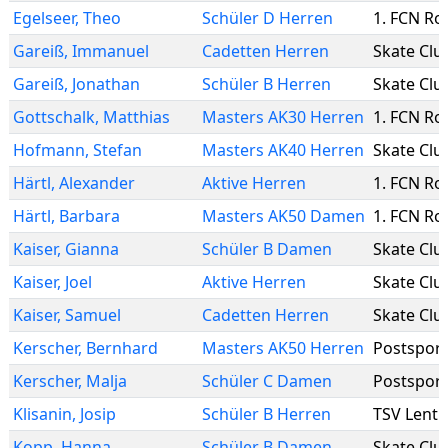
Egelseer
,
Theo
Schüler D Herren
1. FCN Rol
Gareiß
,
Immanuel
Cadetten Herren
Skate Clu
Gareiß
,
Jonathan
Schüler B Herren
Skate Clu
Gottschalk
,
Matthias
Masters AK30 Herren
1. FCN Rol
Hofmann
,
Stefan
Masters AK40 Herren
Skate Clu
Härtl
,
Alexander
Aktive Herren
1. FCN Rol
Härtl
,
Barbara
Masters AK50 Damen
1. FCN Rol
Kaiser
,
Gianna
Schüler B Damen
Skate Clu
Kaiser
,
Joel
Aktive Herren
Skate Clu
Kaiser
,
Samuel
Cadetten Herren
Skate Clu
Kerscher
,
Bernhard
Masters AK50 Herren
Postsport
Kerscher
,
Malja
Schüler C Damen
Postsport
Klisanin
,
Josip
Schüler B Herren
TSV Lenti
Kopp
,
Hanna
Schüler B Damen
Skate Clu