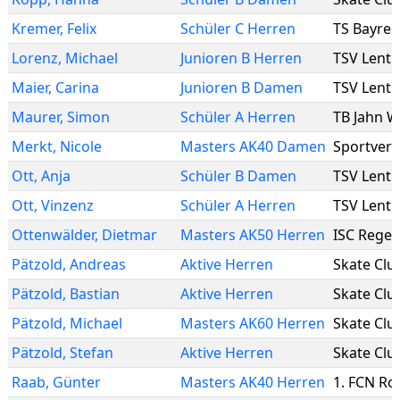
Kremer
,
Felix
Schüler C Herren
TS Bayreu
Lorenz
,
Michael
Junioren B Herren
TSV Lenti
Maier
,
Carina
Junioren B Damen
TSV Lenti
Maurer
,
Simon
Schüler A Herren
TB Jahn W
Merkt
,
Nicole
Masters AK40 Damen
Sportvere
Ott
,
Anja
Schüler B Damen
TSV Lenti
Ott
,
Vinzenz
Schüler A Herren
TSV Lenti
Ottenwälder
,
Dietmar
Masters AK50 Herren
ISC Rege
Pätzold
,
Andreas
Aktive Herren
Skate Clu
Pätzold
,
Bastian
Aktive Herren
Skate Clu
Pätzold
,
Michael
Masters AK60 Herren
Skate Clu
Pätzold
,
Stefan
Aktive Herren
Skate Clu
Raab
,
Günter
Masters AK40 Herren
1. FCN Rol