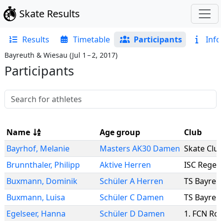
Skate Results
Results
Timetable
Participants
Info
Bayreuth & Wiesau
(
Jul 1 – 2, 2017
)
Participants
Name
Age group
Club
Bayrhof
,
Melanie
Masters AK30 Damen
Skate Clu
Brunnthaler
,
Philipp
Aktive Herren
ISC Rege
Buxmann
,
Dominik
Schüler A Herren
TS Bayreu
Buxmann
,
Luisa
Schüler C Damen
TS Bayreu
Egelseer
,
Hanna
Schüler D Damen
1. FCN Rol