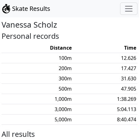
Skate Results
Vanessa
Scholz
Personal records
Distance
Time
100
m
12.626
200
m
17.427
300
m
31.630
500
m
47.905
1,000
m
1:38.269
3,000
m
5:04.113
5,000
m
8:40.474
All results