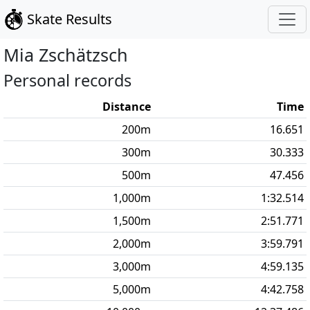
Skate Results
Mia
Zschätzsch
Personal records
Distance
Time
200
m
16.651
300
m
30.333
500
m
47.456
1,000
m
1:32.514
1,500
m
2:51.771
2,000
m
3:59.791
3,000
m
4:59.135
5,000
m
4:42.758