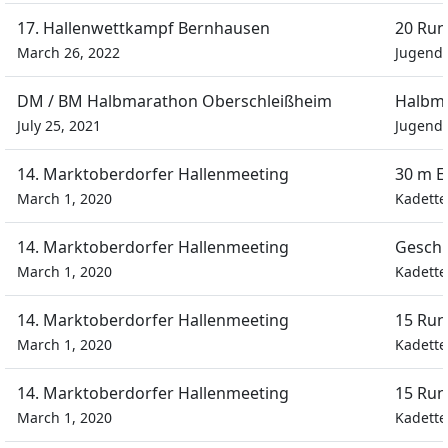
17. Hallenwettkampf Bernhausen
20 Run
March 26, 2022
Jugend 
DM / BM Halbmarathon Oberschleißheim
Halbm
July 25, 2021
Jugend
14. Marktoberdorfer Hallenmeeting
30 m E
March 1, 2020
Kadett
14. Marktoberdorfer Hallenmeeting
Geschi
March 1, 2020
Kadett
14. Marktoberdorfer Hallenmeeting
15 Run
March 1, 2020
Kadett
14. Marktoberdorfer Hallenmeeting
15 Run
March 1, 2020
Kadett