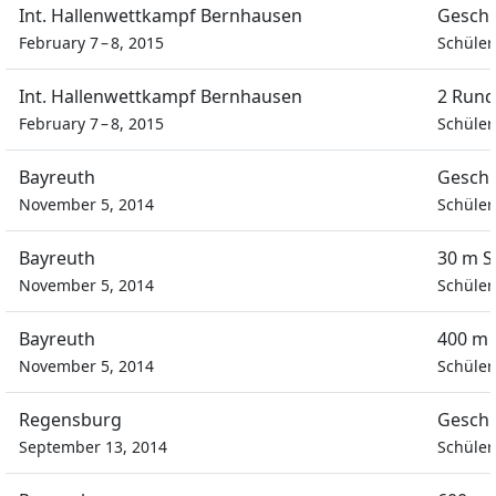
Int. Hallenwettkampf Bernhausen
Geschi
February 7 – 8, 2015
Schüle
Int. Hallenwettkampf Bernhausen
2 Rund
February 7 – 8, 2015
Schüle
Bayreuth
Geschi
November 5, 2014
Schüle
Bayreuth
30 m S
November 5, 2014
Schüle
Bayreuth
400 m 
November 5, 2014
Schüle
Regensburg
Geschi
September 13, 2014
Schüle