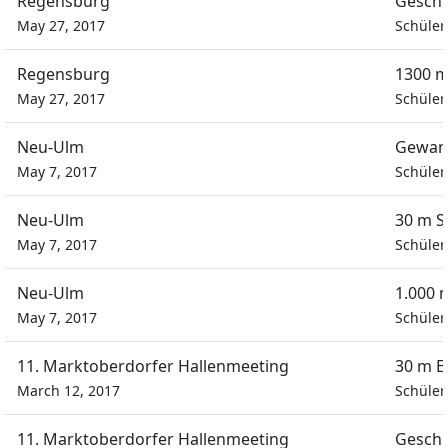
Regensburg
Geschi
May 27, 2017
Schüle
Regensburg
1300 m
May 27, 2017
Schüle
Neu-Ulm
Gewand
May 7, 2017
Schüle
Neu-Ulm
30 m S
May 7, 2017
Schüle
Neu-Ulm
1.000 
May 7, 2017
Schüle
11. Marktoberdorfer Hallenmeeting
30 m E
March 12, 2017
Schüle
11. Marktoberdorfer Hallenmeeting
Geschi