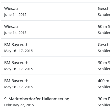
Wiesau
Geschi
June 14, 2015
Schüle
Wiesau
50 m S
June 14, 2015
Schüle
BM Bayreuth
Geschi
May 16 – 17, 2015
Schüle
BM Bayreuth
30 m S
May 16 – 17, 2015
Schüle
BM Bayreuth
400 m 
May 16 – 17, 2015
Schüle
9. Marktoberdorfer Hallenmeeting
30 m E
February 22, 2015
Schüle