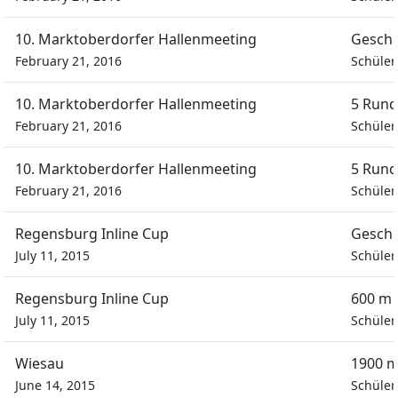
10. Marktoberdorfer Hallenmeeting
Geschi
February 21, 2016
Schüle
10. Marktoberdorfer Hallenmeeting
5 Rund
February 21, 2016
Schüle
10. Marktoberdorfer Hallenmeeting
5 Rund
February 21, 2016
Schüle
Regensburg Inline Cup
Geschi
July 11, 2015
Schüle
Regensburg Inline Cup
600 m 
July 11, 2015
Schüle
Wiesau
1900 m
June 14, 2015
Schüle