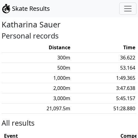
Skate Results
Katharina
Sauer
Personal records
Distance
Time
300
m
36.622
500
m
53.164
1,000
m
1:49.365
2,000
m
3:47.638
3,000
m
5:45.157
21,097.5
m
51:28.880
All results
Event
Compet