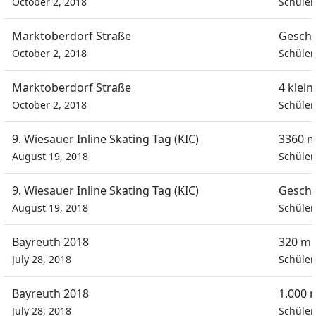
October 2, 2018
Schüle
Marktoberdorf Straße
Geschi
October 2, 2018
Schüle
Marktoberdorf Straße
4 klei
October 2, 2018
Schüle
9. Wiesauer Inline Skating Tag (KIC)
3360 m
August 19, 2018
Schüle
9. Wiesauer Inline Skating Tag (KIC)
Geschi
August 19, 2018
Schüle
Bayreuth 2018
320 m 
July 28, 2018
Schüle
Bayreuth 2018
1.000 
July 28, 2018
Schüle