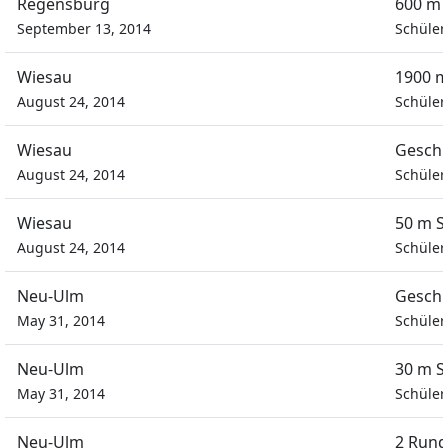
Regensburg
600 m 
September 13, 2014
Schüle
Wiesau
1900 m
August 24, 2014
Schüle
Wiesau
Geschi
August 24, 2014
Schüle
Wiesau
50 m S
August 24, 2014
Schüle
Neu-Ulm
Geschi
May 31, 2014
Schüle
Neu-Ulm
30 m S
May 31, 2014
Schüle
Neu-Ulm
2 Rund