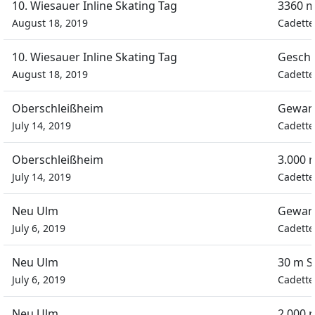
10. Wiesauer Inline Skating Tag
3360 m
August 18, 2019
Cadett
10. Wiesauer Inline Skating Tag
Geschi
August 18, 2019
Cadett
Oberschleißheim
Gewan
July 14, 2019
Cadett
Oberschleißheim
3.000 
July 14, 2019
Cadett
Neu Ulm
Gewan
July 6, 2019
Cadett
Neu Ulm
30 m S
July 6, 2019
Cadett
Neu Ulm
2.000 