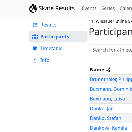
Skate Results
Events
Series
Cale
11. Wiesauer Inline S
Results
Participa
Participants
Timetable
Info
Name
Brunnthaler
,
Philip
Buxmann
,
Domini
Buxmann
,
Luisa
Danko
,
Jan
Danko
,
Stefan
Dankova
,
Kamila