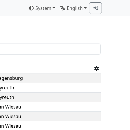
System
English
Regensburg
yreuth
yreuth
hn Wiesau
hn Wiesau
hn Wiesau