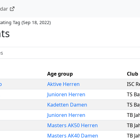
ndar
kating Tag
(
Sep 18, 2022
)
nts
Age group
Club
p
Aktive Herren
ISC 
k
Junioren Herren
TS Ba
Kadetten Damen
TS Ba
Junioren Herren
TB Ja
Masters AK50 Herren
TB Ja
Masters AK40 Damen
TB Ja