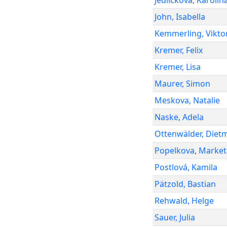
Jedlickova
,
Karolin
John
,
Isabella
Kemmerling
,
Vikto
Kremer
,
Felix
Kremer
,
Lisa
Maurer
,
Simon
Meskova
,
Natalie
Naske
,
Adela
Ottenwälder
,
Diet
Popelkova
,
Market
Postlová
,
Kamila
Pätzold
,
Bastian
Rehwald
,
Helge
Sauer
,
Julia