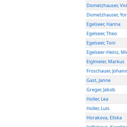
Dometzhauser
,
Viv
Dometzhauser
,
Yor
Egelseer
,
Hanna
Egelseer
,
Theo
Egelseer
,
Toni
Egelseer-Heinz
,
Mi
Eiglmeier
,
Markus
Froschauer
,
Johan
Gast
,
Janne
Greger
,
Jakob
Holler
,
Lea
Holler
,
Luis
Horakova
,
Eliska