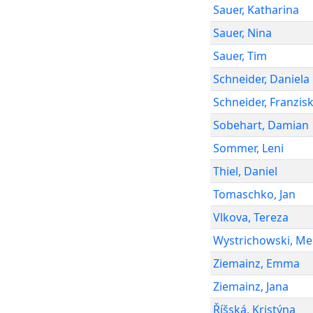
Sauer
,
Katharina
Sauer
,
Nina
Sauer
,
Tim
Schneider
,
Daniela
Schneider
,
Franzis
Sobehart
,
Damian
Sommer
,
Leni
Thiel
,
Daniel
Tomaschko
,
Jan
Vlkova
,
Tereza
Wystrichowski
,
Me
Ziemainz
,
Emma
Ziemainz
,
Jana
Říšská
,
Kristýna