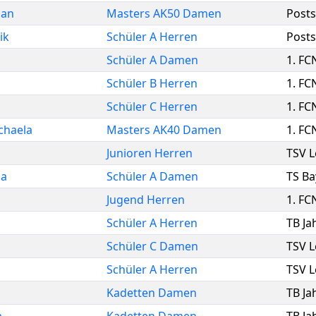
ian
Masters AK50 Damen
Posts
ik
Schüler A Herren
Posts
Schüler A Damen
1. FC
Schüler B Herren
1. FC
Schüler C Herren
1. FC
chaela
Masters AK40 Damen
1. FC
Junioren Herren
TSV L
na
Schüler A Damen
TS Ba
Jugend Herren
1. FC
Schüler A Herren
TB Ja
Schüler C Damen
TSV L
Schüler A Herren
TSV L
Kadetten Damen
TB Ja