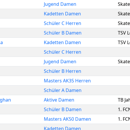
Jugend Damen
Skate
Kadetten Damen
Skate
Schüler C Herren
Skate
Schüler B Damen
TSV L
ka
Kadetten Damen
TSV L
Schüler C Herren
Jugend Damen
Skate
Schüler B Herren
Masters AK35 Herren
Schüler A Damen
ghan
Aktive Damen
TB Ja
Schüler B Damen
1. FC
Masters AK50 Damen
1. FC
Kadetten Damen