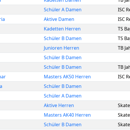
a
Kadetten Damen
TB Ja
Schüler A Damen
ISC 
ria
Aktive Damen
ISC 
Kadetten Herren
TS Ba
Schüler B Damen
TS Ba
Junioren Herren
TB Ja
Schüler B Damen
Schüler B Damen
TB Ja
mar
Masters AK50 Herren
ISC 
a
Schüler B Damen
Schüler A Damen
Aktive Herren
Skate
Masters AK40 Herren
Skat
Schüler B Damen
Skate