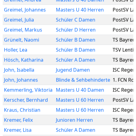
Greimel
,
Johannes
Masters U 40 Herren
PostSV La
Greimel
,
Julia
Schüler C Damen
PostSV La
Greimel
,
Markus
Schüler D Herren
PostSV La
Grünelt
,
Naomi
Schüler B Damen
TS Bayreu
Holler
,
Lea
Schüler B Damen
TSV Lenti
Hösch
,
Katharina
Schüler A Damen
TS Bayreu
John
,
Isabella
Jugend Damen
ISC Rege
John
,
Johannes
Blinde & Sehbehinderte
1. FCN Rol
Kemmerling
,
Viktoria
Masters U 40 Damen
ISC Rege
Kerscher
,
Bernhard
Masters U 60 Herren
PostSV La
Kraus
,
Christian
Masters U 60 Herren
ISC Rege
Kremer
,
Felix
Junioren Herren
TS Bayreu
Kremer
,
Lisa
Schüler A Damen
TS Bayreu