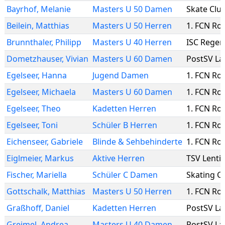
Bayrhof
,
Melanie
Masters U 50 Damen
Skate Clu
Beilein
,
Matthias
Masters U 50 Herren
1. FCN Rol
Brunnthaler
,
Philipp
Masters U 40 Herren
ISC Rege
Dometzhauser
,
Vivian
Masters U 60 Damen
PostSV La
Egelseer
,
Hanna
Jugend Damen
1. FCN Rol
Egelseer
,
Michaela
Masters U 60 Damen
1. FCN Rol
Egelseer
,
Theo
Kadetten Herren
1. FCN Rol
Egelseer
,
Toni
Schüler B Herren
1. FCN Rol
Eichenseer
,
Gabriele
Blinde & Sehbehinderte
1. FCN Rol
Eiglmeier
,
Markus
Aktive Herren
TSV Lenti
Fischer
,
Mariella
Schüler C Damen
Gottschalk
,
Matthias
Masters U 50 Herren
1. FCN Rol
Graßhoff
,
Daniel
Kadetten Herren
PostSV La
Greimel
,
Andrea
Masters U 40 Damen
PostSV La