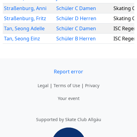
Straßenburg
,
Anni
Schüler C Damen
Straßenburg
,
Fritz
Schüler D Herren
Tan
,
Seong Adelle
Schüler C Damen
ISC Rege
Tan
,
Seong Einz
Schüler B Herren
ISC Rege
Report error
Legal
|
Terms of Use
|
Privacy
Your event
Supported by Skate Club Allgäu