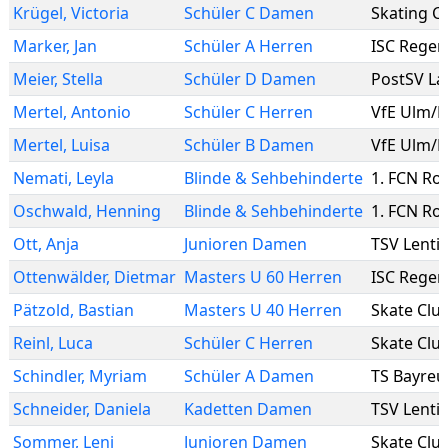
Krügel
,
Victoria
Schüler C Damen
Marker
,
Jan
Schüler A Herren
ISC Rege
Meier
,
Stella
Schüler D Damen
PostSV La
Mertel
,
Antonio
Schüler C Herren
VfE Ulm/
Mertel
,
Luisa
Schüler B Damen
VfE Ulm/
Nemati
,
Leyla
Blinde & Sehbehinderte
1. FCN Rol
Oschwald
,
Henning
Blinde & Sehbehinderte
1. FCN Rol
Ott
,
Anja
Junioren Damen
TSV Lenti
Ottenwälder
,
Dietmar
Masters U 60 Herren
ISC Rege
Pätzold
,
Bastian
Masters U 40 Herren
Skate Clu
Reinl
,
Luca
Schüler C Herren
Skate Clu
Schindler
,
Myriam
Schüler A Damen
TS Bayreu
Schneider
,
Daniela
Kadetten Damen
TSV Lenti
Sommer
,
Leni
Junioren Damen
Skate Clu