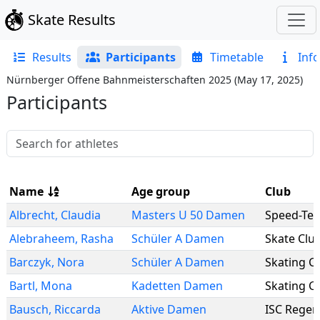
Skate Results
Results
Participants
Timetable
Info
Nürnberger Offene Bahnmeisterschaften 2025
(
May 17, 2025
)
Participants
Name
Age group
Club
Albrecht
,
Claudia
Masters U 50 Damen
Speed-Te
Alebraheem
,
Rasha
Schüler A Damen
Skate Clu
Barczyk
,
Nora
Schüler A Damen
Bartl
,
Mona
Kadetten Damen
Bausch
,
Riccarda
Aktive Damen
ISC Rege