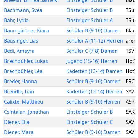
Aneesh
,
Linnea Sathviki
Einsteiger Schüler B
Blau
Bachmann
,
Svea
Einsteiger Schüler B
TSuG
Bahr
,
Lydia
Einsteiger Schüler A
TSuG
Baumgärtner
,
Kiara
Schüler B (9-10) Damen
Blau
Bausinger
,
Lias
Schüler A (11-12) Herren
arena
Bedi
,
Amayra
Schüler C (7-8) Damen
TSV 
Brechbühler
,
Lukas
Jugend (15-16) Herren
HotW
Brechbühler
,
Léa
Kadetten (13-14) Damen
HotW
Breder
,
Hanna
Schüler B (9-10) Damen
ERC 
Brendle
,
Lian
Kadetten (13-14) Herren
SAV 
Calixte
,
Matthieu
Schüler B (9-10) Herren
ASPH
Csintalan
,
Jonathan
Einsteiger Schüler B
SAK/
Diener
,
Ella
Einsteiger Schüler C
SAV 
Diener
,
Mara
Schüler B (9-10) Damen
SAV 