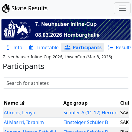
Skate Results
Info
Timetable
Participants
Results
7. Neuhauser Inline-Cup 2026, LöwenCup
(
Mar 8, 2026
)
Participants
Name
Age group
Club
Ahrens
,
Lenyo
Schüler A (11-12) Herren
SAV 
Al Masrri
,
Ibrahim
Einsteiger Schüler B
SAK/