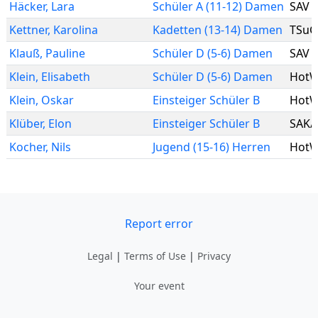
Häcker
,
Lara
Schüler A (11-12) Damen
SAV 
Kettner
,
Karolina
Kadetten (13-14) Damen
TSuG
Klauß
,
Pauline
Schüler D (5-6) Damen
SAV 
Klein
,
Elisabeth
Schüler D (5-6) Damen
HotW
Klein
,
Oskar
Einsteiger Schüler B
HotW
Klüber
,
Elon
Einsteiger Schüler B
SAK/
Kocher
,
Nils
Jugend (15-16) Herren
HotW
Report error
Legal
|
Terms of Use
|
Privacy
Your event