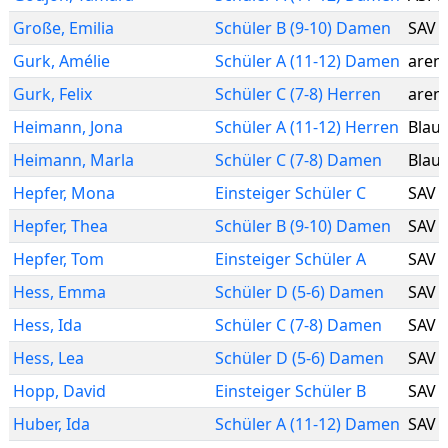
Große
,
Emilia
Schüler B (9-10) Damen
SAV 
Gurk
,
Amélie
Schüler A (11-12) Damen
arena
Gurk
,
Felix
Schüler C (7-8) Herren
arena
Heimann
,
Jona
Schüler A (11-12) Herren
Blau
Heimann
,
Marla
Schüler C (7-8) Damen
Blau
Hepfer
,
Mona
Einsteiger Schüler C
SAV 
Hepfer
,
Thea
Schüler B (9-10) Damen
SAV 
Hepfer
,
Tom
Einsteiger Schüler A
SAV 
Hess
,
Emma
Schüler D (5-6) Damen
SAV 
Hess
,
Ida
Schüler C (7-8) Damen
SAV 
Hess
,
Lea
Schüler D (5-6) Damen
SAV 
Hopp
,
David
Einsteiger Schüler B
SAV 
Huber
,
Ida
Schüler A (11-12) Damen
SAV 