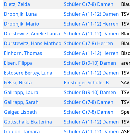
Dietz
,
Zelda
Schüler C (7-8) Damen
Blau
Drobnjik
,
Luna
Schüler A (11-12) Damen
TSV 
Drobnjik
,
Mario
Schüler A (11-12) Herren
TSV 
Durstewitz
,
Amelie Laura
Schüler A (11-12) Damen
Blau
Durstewitz
,
Hans-Matheo
Schüler C (7-8) Herren
Blau
Einhorn
,
Thomas
Schüler A (11-12) Herren
Bisc
Eisen
,
Filippa
Schüler B (9-10) Damen
arena
Estosere Bertey
,
Luna
Schüler A (11-12) Damen
TSV 
Felski
,
Nikita
Einsteiger Schüler B
SAV 
Gallrapp
,
Laura
Schüler B (9-10) Damen
TSV 
Gallrapp
,
Sarah
Schüler C (7-8) Damen
TSV 
Geiger
,
Lisbeth
Schüler C (7-8) Damen
Spee
Gottschalk
,
Ekaterina
Schüler A (11-12) Damen
TSV 
Goujon
,
Tamara
Schüler A (11-12) Damen
ASPH