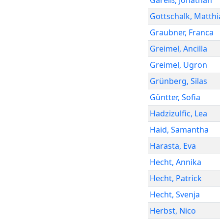
Gareiß
,
Jonathan
Gottschalk
,
Matthi
Graubner
,
Franca
Greimel
,
Ancilla
Greimel
,
Ugron
Grünberg
,
Silas
Güntter
,
Sofia
Hadzizulfic
,
Lea
Haid
,
Samantha
Harasta
,
Eva
Hecht
,
Annika
Hecht
,
Patrick
Hecht
,
Svenja
Herbst
,
Nico