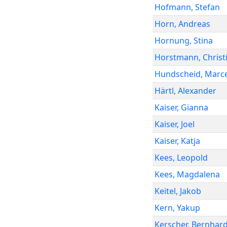
Hofmann
,
Stefan
Horn
,
Andreas
Hornung
,
Stina
Horstmann
,
Christ
Hundscheid
,
Marce
Härtl
,
Alexander
Kaiser
,
Gianna
Kaiser
,
Joel
Kaiser
,
Katja
Kees
,
Leopold
Kees
,
Magdalena
Keitel
,
Jakob
Kern
,
Yakup
Kerscher
,
Bernhar