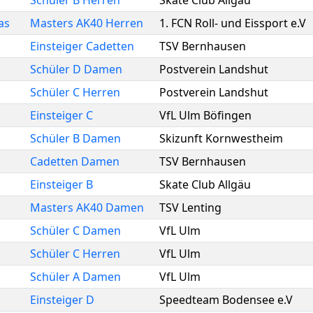
Schüler B Herren
Skate Club Allgäu
as
Masters AK40 Herren
1. FCN Roll- und Eissport e.V
Einsteiger Cadetten
TSV Bernhausen
Schüler D Damen
Postverein Landshut
Schüler C Herren
Postverein Landshut
Einsteiger C
VfL Ulm Böfingen
Schüler B Damen
Skizunft Kornwestheim
Cadetten Damen
TSV Bernhausen
Einsteiger B
Skate Club Allgäu
Masters AK40 Damen
TSV Lenting
Schüler C Damen
VfL Ulm
Schüler C Herren
VfL Ulm
Schüler A Damen
VfL Ulm
Einsteiger D
Speedteam Bodensee e.V