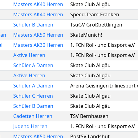
Masters AK40 Herren
Skate Club Allgäu
Masters AK40 Herren
Speed-Team-Franken
Schüler B Damen
TsuGV Großbettlingen
ian
Masters AK50 Herren
SkateMunich!
l
Masters AK30 Herren
1. FCN Roll- und Eissport e.V
Aktive Herren
1. FCN Roll- und Eissport e.V
Schüler A Damen
Skate Club Allgäu
Aktive Herren
Skate Club Allgäu
Schüler A Damen
Arena Geisingen Inlinesport e
Schüler C Herren
Skate Club Allgäu
Schüler B Damen
Skate Club Allgäu
Cadetten Herren
TSV Bernhausen
Jugend Herren
1. FCN Roll- und Eissport e.V
d
Masters AK50 Herren
PostSV Landshut