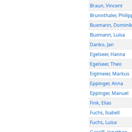
Braun
,
Vincent
Brunnthaler
,
Philip
Buxmann
,
Domini
Buxmann
,
Luisa
Danko
,
Jan
Egelseer
,
Hanna
Egelseer
,
Theo
Eiglmeier
,
Markus
Eppinger
,
Anna
Eppinger
,
Manuel
Fink
,
Elias
Fuchs
,
Isabell
Fuchs
,
Luisa