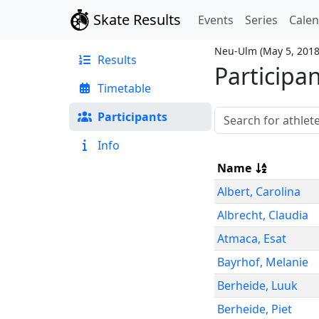
Skate Results
Events
Series
Cale
Neu-Ulm
(
May 5, 201
Results
Participa
Timetable
Participants
Info
Name
Albert
,
Carolina
Albrecht
,
Claudia
Atmaca
,
Esat
Bayrhof
,
Melanie
Berheide
,
Luuk
Berheide
,
Piet