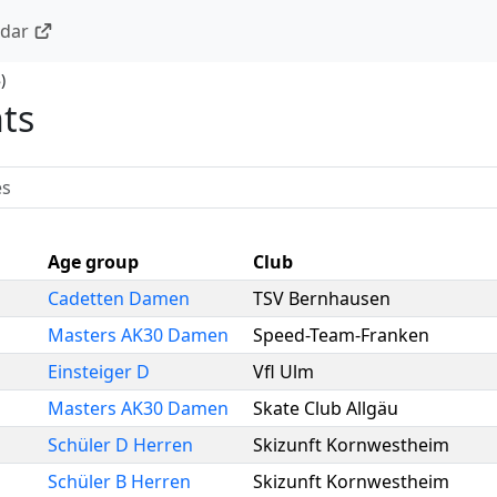
ndar
8
)
nts
Age group
Club
Cadetten Damen
TSV Bernhausen
Masters AK30 Damen
Speed-Team-Franken
Einsteiger D
Vfl Ulm
Masters AK30 Damen
Skate Club Allgäu
Schüler D Herren
Skizunft Kornwestheim
Schüler B Herren
Skizunft Kornwestheim