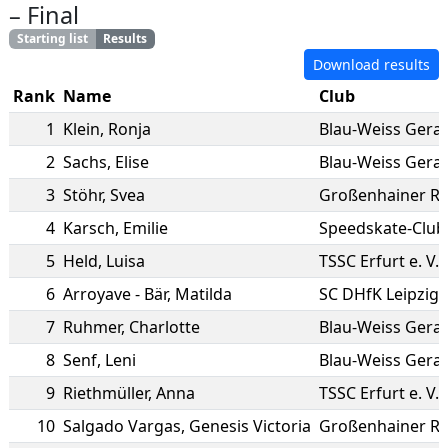
–
Final
Starting list
Results
Download results
Rank
Name
Club
1
Klein
,
Ronja
Blau-Weiss Gera
2
Sachs
,
Elise
Blau-Weiss Gera
3
Stöhr
,
Svea
Großenhainer R
4
Karsch
,
Emilie
Speedskate-Club 
5
Held
,
Luisa
TSSC Erfurt e. V.
6
Arroyave - Bär
,
Matilda
SC DHfK Leipzig e
7
Ruhmer
,
Charlotte
Blau-Weiss Gera
8
Senf
,
Leni
Blau-Weiss Gera
9
Riethmüller
,
Anna
TSSC Erfurt e. V.
10
Salgado Vargas
,
Genesis Victoria
Großenhainer R