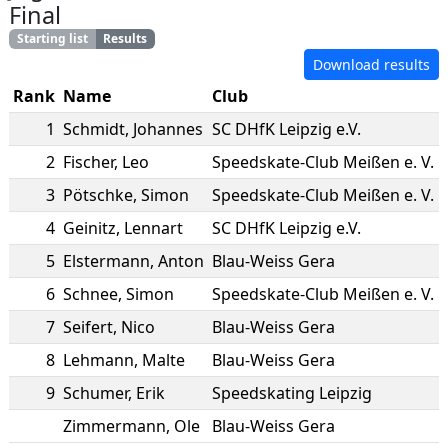
Final
Starting list
Results
Download results
Rank
Name
Club
1
Schmidt
,
Johannes
SC DHfK Leipzig e.V.
2
Fischer
,
Leo
Speedskate-Club Meißen e. V.
3
Pötschke
,
Simon
Speedskate-Club Meißen e. V.
4
Geinitz
,
Lennart
SC DHfK Leipzig e.V.
5
Elstermann
,
Anton
Blau-Weiss Gera
6
Schnee
,
Simon
Speedskate-Club Meißen e. V.
7
Seifert
,
Nico
Blau-Weiss Gera
8
Lehmann
,
Malte
Blau-Weiss Gera
9
Schumer
,
Erik
Speedskating Leipzig
Zimmermann
,
Ole
Blau-Weiss Gera