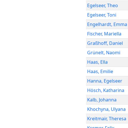
Egelseer
,
Theo
Egelseer
,
Toni
Engelhardt
,
Emma
Fischer
,
Mariella
Graßhoff
,
Daniel
Grünelt
,
Naomi
Haas
,
Ella
Haas
,
Emilie
Hanna
,
Egelseer
Hösch
,
Katharina
Kalb
,
Johanna
Khochyna
,
Ulyana
Kreitmair
,
Theresa