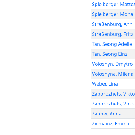
Spielberger
,
Matte
Spielberger
,
Mona
Straßenburg
,
Anni
Straßenburg
,
Fritz
Tan
,
Seong Adelle
Tan
,
Seong Einz
Voloshyn
,
Dmytro
Voloshyna
,
Milena
Weber
,
Lina
Zaporozhets
,
Vikto
Zaporozhets
,
Volo
Zauner
,
Anna
Ziemainz
,
Emma