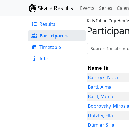
Skate Results
Events
Series
Cale
Kids Inline Cup Henf
Results
Participa
Participants
Timetable
Info
Name
Barczyk
,
Nora
Bartl
,
Alma
Bartl
,
Mona
Bobrovsky
,
Mirosl
Dotzler
,
Ella
Dümler
,
Silia