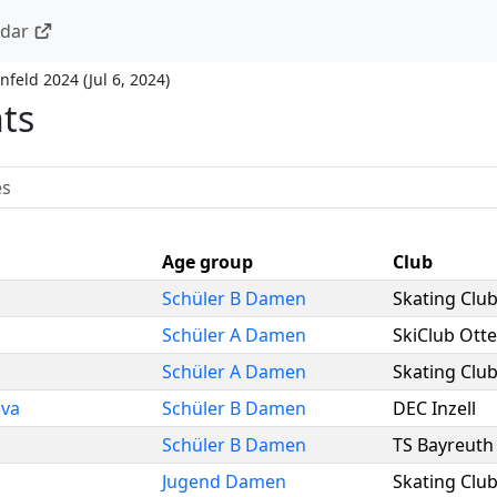
ndar
enfeld 2024
(
Jul 6, 2024
)
nts
Age group
Club
Schüler B Damen
Skating Clu
Schüler A Damen
SkiClub Ott
Schüler A Damen
Skating Clu
ava
Schüler B Damen
DEC Inzell
Schüler B Damen
TS Bayreuth
Jugend Damen
Skating Clu