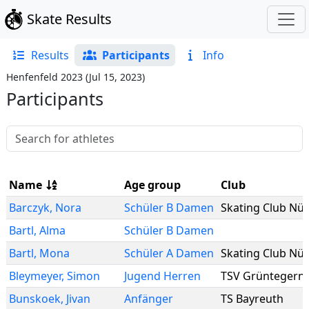
Skate Results
Results
Participants
Info
Henfenfeld 2023
(
Jul 15, 2023
)
Participants
Name
Age group
Club
Barczyk
,
Nora
Schüler B Damen
Bartl
,
Alma
Schüler B Damen
Bartl
,
Mona
Schüler A Damen
Bleymeyer
,
Simon
Jugend Herren
TSV Grüntegern
Bunskoek
,
Jivan
Anfänger
TS Bayreuth