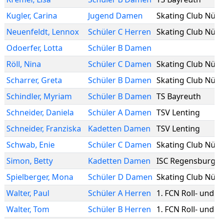
Kugler
,
Carina
Jugend Damen
Neuenfeldt
,
Lennox
Schüler C Herren
Odoerfer
,
Lotta
Schüler B Damen
Röll
,
Nina
Schüler C Damen
Scharrer
,
Greta
Schüler B Damen
Schindler
,
Myriam
Schüler B Damen
TS Bayreuth
Schneider
,
Daniela
Schüler A Damen
TSV Lenting
Schneider
,
Franziska
Kadetten Damen
TSV Lenting
Schwab
,
Enie
Schüler C Damen
Simon
,
Betty
Kadetten Damen
ISC Regensburg
Spielberger
,
Mona
Schüler D Damen
Walter
,
Paul
Schüler A Herren
1. FCN Roll- und E
Walter
,
Tom
Schüler B Herren
1. FCN Roll- und E