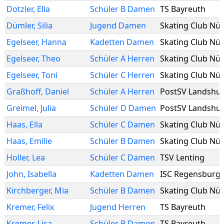
Dotzler
,
Ella
Schüler B Damen
TS Bayreuth
Dümler
,
Silia
Jugend Damen
Egelseer
,
Hanna
Kadetten Damen
Egelseer
,
Theo
Schüler A Herren
Egelseer
,
Toni
Schüler C Herren
Graßhoff
,
Daniel
Schüler A Herren
PostSV Landshut
Greimel
,
Julia
Schüler D Damen
PostSV Landshut
Haas
,
Ella
Schüler C Damen
Haas
,
Emilie
Schüler B Damen
Holler
,
Lea
Schüler C Damen
TSV Lenting
John
,
Isabella
Kadetten Damen
ISC Regensburg
Kirchberger
,
Mia
Schüler B Damen
Kremer
,
Felix
Jugend Herren
TS Bayreuth
Kremer
,
Lisa
Schüler B Damen
TS Bayreuth