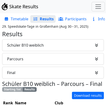
Skate Results
Timetable
Results
Participants
Info
29. Speedskate-Tage in Großenhain
(
Aug 30 – 31, 2025
)
Results
Schüler B10 weiblich
Parcours
Final
Schüler B10 weiblich
–
Parcours
–
Final
Starting list
Results
Download results
Rank
Name
Club