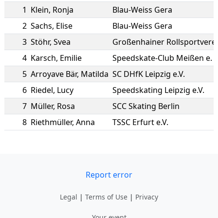
1
Klein
,
Ronja
Blau-Weiss Gera
2
Sachs
,
Elise
Blau-Weiss Gera
3
Stöhr
,
Svea
Großenhainer Rollsportvere
4
Karsch
,
Emilie
Speedskate-Club Meißen e. V
5
Arroyave Bär
,
Matilda
SC DHfK Leipzig e.V.
6
Riedel
,
Lucy
Speedskating Leipzig e.V.
7
Müller
,
Rosa
SCC Skating Berlin
8
Riethmüller
,
Anna
TSSC Erfurt e.V.
Report error
Legal
|
Terms of Use
|
Privacy
Your event