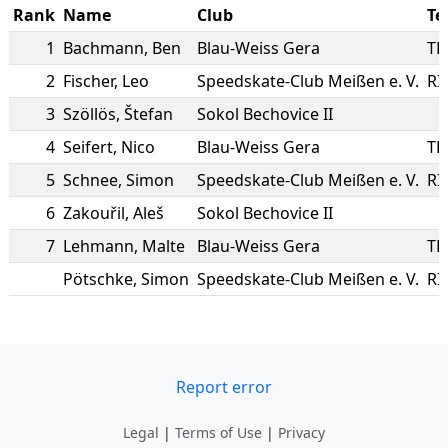
Rank
Name
Club
T
1
Bachmann
,
Ben
Blau-Weiss Gera
TE
2
Fischer
,
Leo
Speedskate-Club Meißen e. V.
RI
3
Szöllös
,
Štefan
Sokol Bechovice II
4
Seifert
,
Nico
Blau-Weiss Gera
TE
5
Schnee
,
Simon
Speedskate-Club Meißen e. V.
RI
6
Zakouřil
,
Aleš
Sokol Bechovice II
7
Lehmann
,
Malte
Blau-Weiss Gera
TE
Pötschke
,
Simon
Speedskate-Club Meißen e. V.
RI
Report error
Legal
|
Terms of Use
|
Privacy