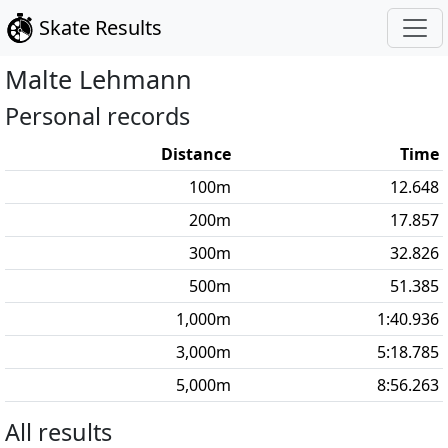
Skate Results
Malte
Lehmann
Personal records
Distance
Time
100
m
12.648
200
m
17.857
300
m
32.826
500
m
51.385
1,000
m
1:40.936
3,000
m
5:18.785
5,000
m
8:56.263
All results