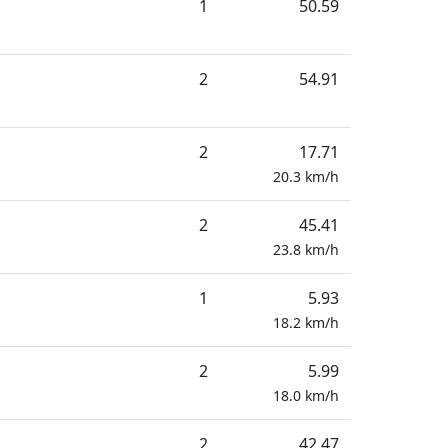
1
50.59
2
54.91
2
17.71
20.3
km/h
2
45.41
23.8
km/h
1
5.93
18.2
km/h
2
5.99
18.0
km/h
2
42.47