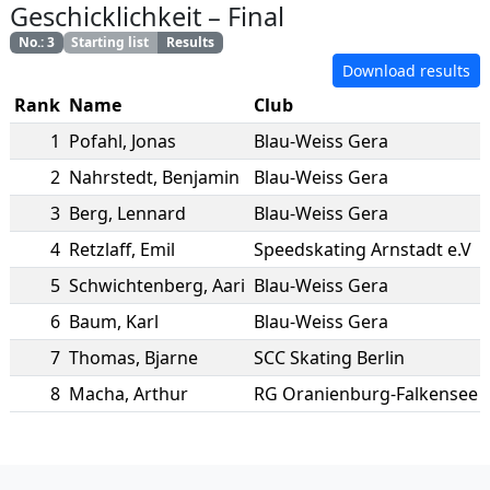
Geschicklichkeit
–
Final
No.
:
3
Starting list
Results
Download results
Rank
Name
Club
1
Pofahl
,
Jonas
Blau-Weiss Gera
2
Nahrstedt
,
Benjamin
Blau-Weiss Gera
3
Berg
,
Lennard
Blau-Weiss Gera
4
Retzlaff
,
Emil
Speedskating Arnstadt e.V
5
Schwichtenberg
,
Aari
Blau-Weiss Gera
6
Baum
,
Karl
Blau-Weiss Gera
7
Thomas
,
Bjarne
SCC Skating Berlin
8
Macha
,
Arthur
RG Oranienburg-Falkensee