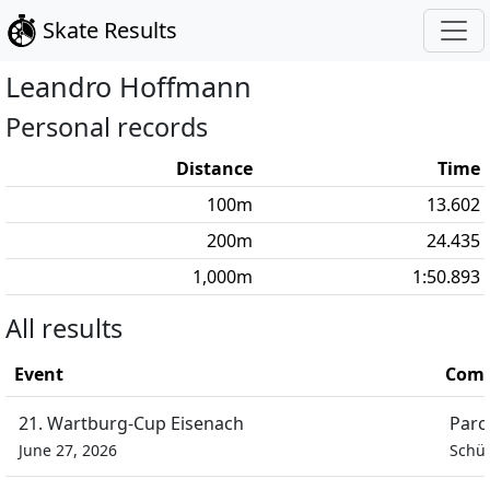
Skate Results
Leandro
Hoffmann
Personal records
Distance
Time
100
m
13.602
200
m
24.435
1,000
m
1:50.893
All results
Event
Comp
21. Wartburg-Cup Eisenach
Parc
June 27, 2026
Schül