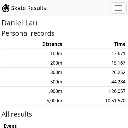
Skate Results
Daniel
Lau
Personal records
Distance
Time
100
m
13.671
200
m
15.167
300
m
26.252
500
m
44.284
1,000
m
1:26.057
5,000
m
10:51.570
All results
Event