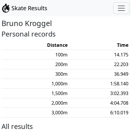
Skate Results
Bruno
Kroggel
Personal records
Distance
Time
100
m
14.175
200
m
22.203
300
m
36.949
1,000
m
1:58.140
1,500
m
3:02.393
2,000
m
4:04.708
3,000
m
6:10.019
All results