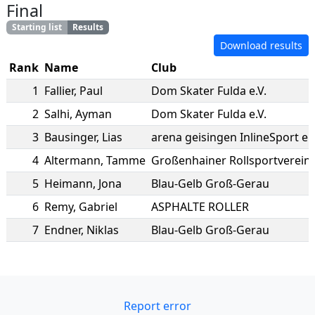
Final
Starting list
Results
Download results
Rank
Name
Club
1
Fallier
,
Paul
Dom Skater Fulda e.V.
2
Salhi
,
Ayman
Dom Skater Fulda e.V.
3
Bausinger
,
Lias
arena geisingen InlineSport e.V
4
Altermann
,
Tamme
Großenhainer Rollsportverein.e
5
Heimann
,
Jona
Blau-Gelb Groß-Gerau
6
Remy
,
Gabriel
ASPHALTE ROLLER
7
Endner
,
Niklas
Blau-Gelb Groß-Gerau
Report error