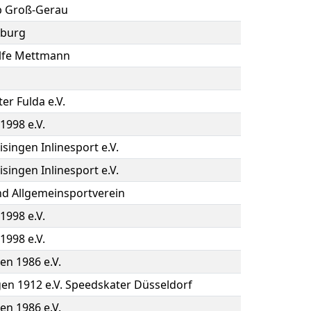
b Groß-Gerau
burg
lfe Mettmann
er Fulda e.V.
1998 e.V.
singen Inlinesport e.V.
singen Inlinesport e.V.
nd Allgemeinsportverein
1998 e.V.
1998 e.V.
en 1986 e.V.
gen 1912 e.V. Speedskater Düsseldorf
en 1986 e.V.