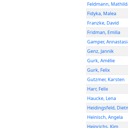
Feldmann
,
Mathild
Fidyka
,
Malea
Franzke
,
David
Fridman
,
Emilia
Gamper
,
Annastasi
Genz
,
Jannik
Gurk
,
Amélie
Gurk
,
Felix
Gutzmer
,
Karsten
Harr
,
Felix
Haucke
,
Lena
Heidingsfeld
,
Diet
Heinisch
,
Angela
Heinrichs
,
Kim