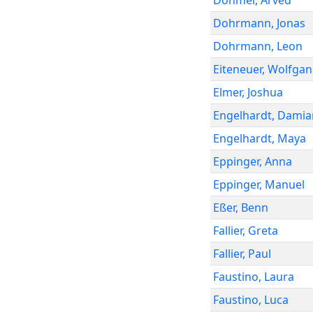
Dohmel
,
Arved
Dohrmann
,
Jonas
Dohrmann
,
Leon
Eiteneuer
,
Wolfgan
Elmer
,
Joshua
Engelhardt
,
Damia
Engelhardt
,
Maya
Eppinger
,
Anna
Eppinger
,
Manuel
Eßer
,
Benn
Fallier
,
Greta
Fallier
,
Paul
Faustino
,
Laura
Faustino
,
Luca