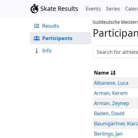
Skate Results
Events
Series
Cale
Süddeutsche Meisters
Results
Participa
Participants
Info
Name
Albanese
,
Luca
Arman
,
Kerem
Arman
,
Zeynep
Baden
,
David
Baumgärtner
,
Kiar
Berlings
,
Jan