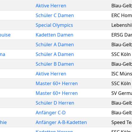
Aktive Herren
Blau-Gel
Schüler C Damen
ERC Hom
Special Olympics
Lebenshi
uise
Kadetten Damen
ERSG Da
Schüler A Damen
Blau-Gel
ina
Schüler A Damen
SSC Köln 
Schüler B Damen
Blau-Gel
Aktive Herren
ISC Münst
Master 60+ Herren
SSC Köln 
Master 60+ Herren
SV Germ
Schüler D Herren
Blau-Gel
Anfänger C-D
Blau-Gel
hie
Anfänger A-B-Kadetten
Speed Tea