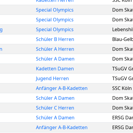
Kadetten Herren
SSC Köln 
Special Olympics
Dom Skat
Special Olympics
Dom Skat
g
Special Olympics
Lebenshi
Schüler B Herren
Blau-Gel
n
Schüler A Herren
Dom Skat
Schüler A Damen
Dom Skat
Kadetten Damen
TSuGV Gr
Jugend Herren
TSuGV Gr
Anfänger A-B-Kadetten
SSC Köln 
Schüler A Damen
Dom Skat
Schüler C Herren
Dom Skat
Schüler A Damen
ERSG Da
Anfänger A-B-Kadetten
ERSG Da