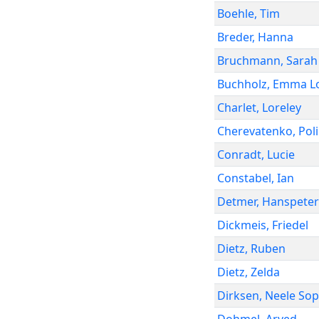
Boehle
,
Tim
Breder
,
Hanna
Bruchmann
,
Sarah
Buchholz
,
Emma Lo
Charlet
,
Loreley
Cherevatenko
,
Pol
Conradt
,
Lucie
Constabel
,
Ian
Detmer
,
Hanspeter
Dickmeis
,
Friedel
Dietz
,
Ruben
Dietz
,
Zelda
Dirksen
,
Neele Sop