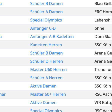
a
Schüler B Damen
Blau-Gel
Schüler A Damen
ERC Hom
Special Olympics
Lebenshi
Anfänger C-D
ohne
a
Anfänger A-B-Kadetten
Dom Skat
Kadetten Herren
SSC Köln 
Schüler B Damen
Arena Gei
Schüler D Herren
Arena Gei
Master U60 Herren
Trend- u
Schüler A Herren
SSC Köln 
Aktive Damen
SSC Köln 
mar
Master 60+ Herren
RSC Aach
Aktive Damen
VfR Bütt
Special Olympics
RSC Aach