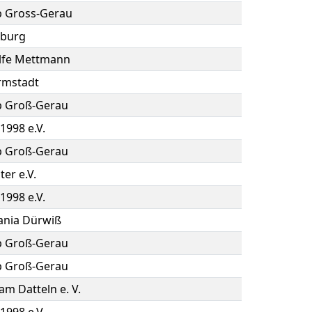
b Gross-Gerau
burg
lfe Mettmann
rmstadt
b Groß-Gerau
1998 e.V.
b Groß-Gerau
er e.V.
1998 e.V.
ania Dürwiß
b Groß-Gerau
b Groß-Gerau
m Datteln e. V.