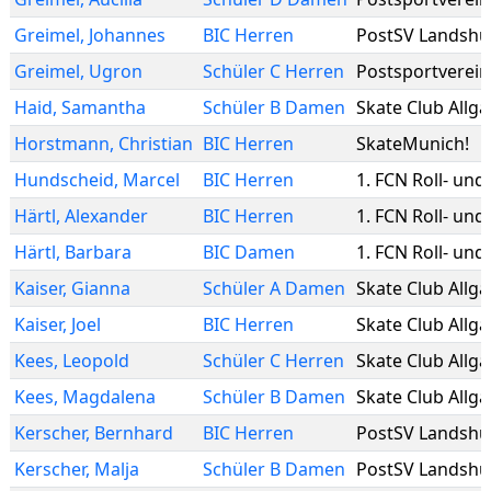
Greimel
,
Johannes
BIC Herren
PostSV Landshu
Greimel
,
Ugron
Schüler C Herren
Postsportverein
Haid
,
Samantha
Schüler B Damen
Skate Club Allg
Horstmann
,
Christian
BIC Herren
SkateMunich!
Hundscheid
,
Marcel
BIC Herren
1. FCN Roll- und
Härtl
,
Alexander
BIC Herren
1. FCN Roll- und
Härtl
,
Barbara
BIC Damen
1. FCN Roll- und
Kaiser
,
Gianna
Schüler A Damen
Skate Club Allg
Kaiser
,
Joel
BIC Herren
Skate Club Allg
Kees
,
Leopold
Schüler C Herren
Skate Club Allg
Kees
,
Magdalena
Schüler B Damen
Skate Club Allg
Kerscher
,
Bernhard
BIC Herren
PostSV Landshu
Kerscher
,
Malja
Schüler B Damen
PostSV Landshu