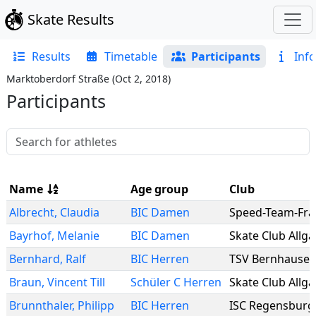
Skate Results
Results
Timetable
Participants
Info
Marktoberdorf Straße
(
Oct 2, 2018
)
Participants
Name
Age group
Club
Albrecht
,
Claudia
BIC Damen
Speed-Team-Fr
Bayrhof
,
Melanie
BIC Damen
Skate Club Allg
Bernhard
,
Ralf
BIC Herren
TSV Bernhause
Braun
,
Vincent Till
Schüler C Herren
Skate Club Allg
Brunnthaler
,
Philipp
BIC Herren
ISC Regensburg