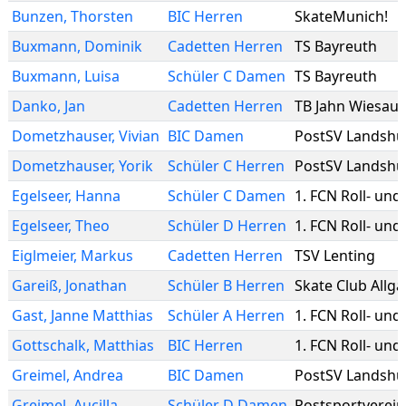
Bunzen
,
Thorsten
BIC Herren
SkateMunich!
Buxmann
,
Dominik
Cadetten Herren
TS Bayreuth
Buxmann
,
Luisa
Schüler C Damen
TS Bayreuth
Danko
,
Jan
Cadetten Herren
TB Jahn Wiesau
Dometzhauser
,
Vivian
BIC Damen
PostSV Landshu
Dometzhauser
,
Yorik
Schüler C Herren
PostSV Landshu
Egelseer
,
Hanna
Schüler C Damen
1. FCN Roll- und
Egelseer
,
Theo
Schüler D Herren
1. FCN Roll- und
Eiglmeier
,
Markus
Cadetten Herren
TSV Lenting
Gareiß
,
Jonathan
Schüler B Herren
Skate Club Allg
Gast
,
Janne Matthias
Schüler A Herren
1. FCN Roll- und
Gottschalk
,
Matthias
BIC Herren
1. FCN Roll- und
Greimel
,
Andrea
BIC Damen
PostSV Landshu
Greimel
,
Aucilla
Schüler D Damen
Postsportverein