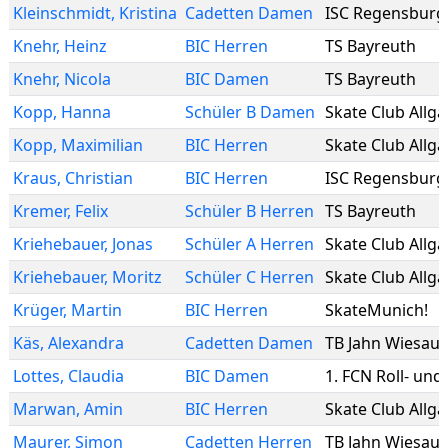
Kleinschmidt
,
Kristina
Cadetten Damen
ISC Regensburg
Knehr
,
Heinz
BIC Herren
TS Bayreuth
Knehr
,
Nicola
BIC Damen
TS Bayreuth
Kopp
,
Hanna
Schüler B Damen
Skate Club Allg
Kopp
,
Maximilian
BIC Herren
Skate Club Allg
Kraus
,
Christian
BIC Herren
ISC Regensburg
Kremer
,
Felix
Schüler B Herren
TS Bayreuth
Kriehebauer
,
Jonas
Schüler A Herren
Skate Club Allg
Kriehebauer
,
Moritz
Schüler C Herren
Skate Club Allg
Krüger
,
Martin
BIC Herren
SkateMunich!
Käs
,
Alexandra
Cadetten Damen
TB Jahn Wiesau
Lottes
,
Claudia
BIC Damen
1. FCN Roll- und
Marwan
,
Amin
BIC Herren
Skate Club Allg
Maurer
,
Simon
Cadetten Herren
TB Jahn Wiesau