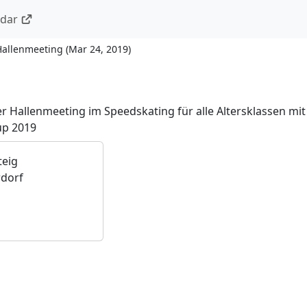
ndar
Hallenmeeting
(
Mar 24, 2019
)
r Hallenmeeting im Speedskating für alle Altersklassen mi
up 2019
teig
dorf