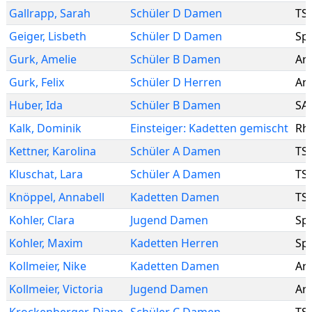
Gallrapp
,
Sarah
Schüler D Damen
TS
Geiger
,
Lisbeth
Schüler D Damen
Sp
Gurk
,
Amelie
Schüler B Damen
Are
Gurk
,
Felix
Schüler D Herren
Are
Huber
,
Ida
Schüler B Damen
SA
Kalk
,
Dominik
Einsteiger: Kadetten gemischt
Rh
Kettner
,
Karolina
Schüler A Damen
TS
Kluschat
,
Lara
Schüler A Damen
TS
Knöppel
,
Annabell
Kadetten Damen
TS
Kohler
,
Clara
Jugend Damen
Sp
Kohler
,
Maxim
Kadetten Herren
Sp
Kollmeier
,
Nike
Kadetten Damen
Are
Kollmeier
,
Victoria
Jugend Damen
Are