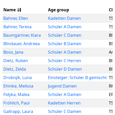
Name
Age group
Cl
Bahner
,
Ellen
Kadetten Damen
TS
Bahner
,
Teresa
Schüler A Damen
TS
Baumgärtner
,
Kiara
Schüler C Damen
Bl
Blindauer
,
Andreea
Schüler B Damen
BS
Boos
,
Jana
Schüler A Damen
Are
Dietz
,
Ruben
Schüler C Herren
Bl
Dietz
,
Zelda
Schüler D Damen
Bl
Drobnjik
,
Luna
Einsteiger: Schüler B gemischt
TS
Ehmke
,
Melissa
Jugend Damen
Rhe
Fidyka
,
Malea
Schüler A Damen
ER
Fröhlich
,
Paul
Kadetten Herren
TS
Gallrapp
,
Laura
Schüler C Damen
TS