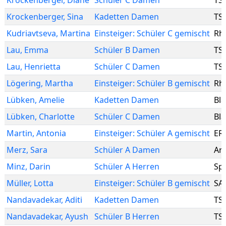
Krockenberger
,
Diane
Schüler C Damen
TS
Krockenberger
,
Sina
Kadetten Damen
TS
Kudriavtseva
,
Martina
Einsteiger: Schüler C gemischt
Rhe
Lau
,
Emma
Schüler B Damen
TS
Lau
,
Henrietta
Schüler C Damen
TS
Lögering
,
Martha
Einsteiger: Schüler B gemischt
Rh
Lübken
,
Amelie
Kadetten Damen
Bl
Lübken
,
Charlotte
Schüler C Damen
Bl
Martin
,
Antonia
Einsteiger: Schüler A gemischt
ER
Merz
,
Sara
Schüler A Damen
Are
Minz
,
Darin
Schüler A Herren
Sp
Müller
,
Lotta
Einsteiger: Schüler B gemischt
SA
Nandavadekar
,
Aditi
Kadetten Damen
TS
Nandavadekar
,
Ayush
Schüler B Herren
TS