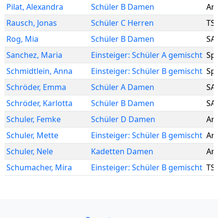
Pilat
,
Alexandra
Schüler B Damen
Are
Rausch
,
Jonas
Schüler C Herren
TS
Rog
,
Mia
Schüler B Damen
SA
Sanchez
,
Maria
Einsteiger: Schüler A gemischt
Sp
Schmidtlein
,
Anna
Einsteiger: Schüler B gemischt
Sp
Schröder
,
Emma
Schüler A Damen
SA
Schröder
,
Karlotta
Schüler B Damen
SA
Schuler
,
Femke
Schüler D Damen
Are
Schuler
,
Mette
Einsteiger: Schüler B gemischt
Are
Schuler
,
Nele
Kadetten Damen
Are
Schumacher
,
Mira
Einsteiger: Schüler B gemischt
TS