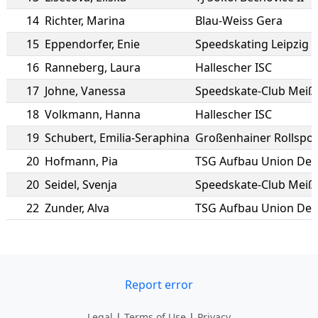
14
Richter
,
Marina
Blau-Weiss Gera
15
Eppendorfer
,
Enie
Speedskating Leipzig e
16
Ranneberg
,
Laura
Hallescher ISC
17
Johne
,
Vanessa
Speedskate-Club Meiße
18
Volkmann
,
Hanna
Hallescher ISC
19
Schubert
,
Emilia-Seraphina
Großenhainer Rollspor
20
Hofmann
,
Pia
TSG Aufbau Union De
20
Seidel
,
Svenja
Speedskate-Club Meiße
22
Zunder
,
Alva
TSG Aufbau Union De
Report error
Legal
|
Terms of Use
|
Privacy