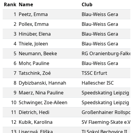
Rank
Name
Club
1
Peetz
,
Emma
Blau-Weiss Gera
2
Pollex
,
Emma
Blau-Weiss Gera
3
Hinüber
,
Elena
Blau-Weiss Gera
4
Thiele
,
Joleen
Blau-Weiss Gera
5
Neumann
,
Beeke
RG Oranienburg-Falke
6
Mohr
,
Pauline
Blau-Weiss Gera
7
Tatschink
,
Zoé
TSSC Erfurt
8
Dybizbanski
,
Hannah
Hallescher ISC
9
Maerz
,
Nina Pauline
Speedskating Leipzig e
10
Schwinger
,
Zoe-Aileen
Speedskating Leipzig e
11
Dietrich
,
Hedi
Großenhainer Rollspor
12
Kubik
,
Karolina
SV Flaeming-Skate e.V.
13
Lisecová
,
Eliška
TJ Sokol Bechovice II