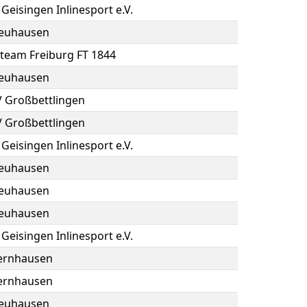
Geisingen Inlinesport e.V.
euhausen
team Freiburg FT 1844
euhausen
 Großbettlingen
 Großbettlingen
Geisingen Inlinesport e.V.
euhausen
euhausen
euhausen
Geisingen Inlinesport e.V.
ernhausen
ernhausen
euhausen