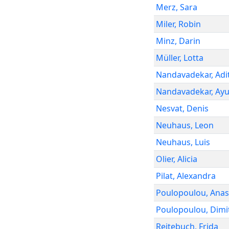
Merz
,
Sara
Miler
,
Robin
Minz
,
Darin
Müller
,
Lotta
Nandavadekar
,
Adi
Nandavadekar
,
Ay
Nesvat
,
Denis
Neuhaus
,
Leon
Neuhaus
,
Luis
Olier
,
Alicia
Pilat
,
Alexandra
Poulopoulou
,
Anas
Poulopoulou
,
Dimi
Reitebuch
,
Frida