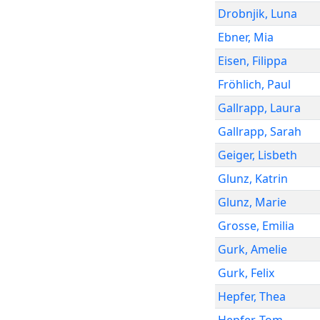
Drobnjik
,
Luna
Ebner
,
Mia
Eisen
,
Filippa
Fröhlich
,
Paul
Gallrapp
,
Laura
Gallrapp
,
Sarah
Geiger
,
Lisbeth
Glunz
,
Katrin
Glunz
,
Marie
Grosse
,
Emilia
Gurk
,
Amelie
Gurk
,
Felix
Hepfer
,
Thea