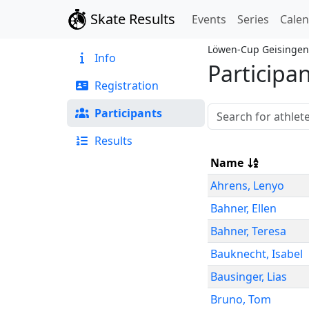
Skate Results
Events
Series
Cale
Löwen-Cup Geisingen
Info
Participa
Registration
Participants
Results
Name
Ahrens
,
Lenyo
Bahner
,
Ellen
Bahner
,
Teresa
Bauknecht
,
Isabel
Bausinger
,
Lias
Bruno
,
Tom