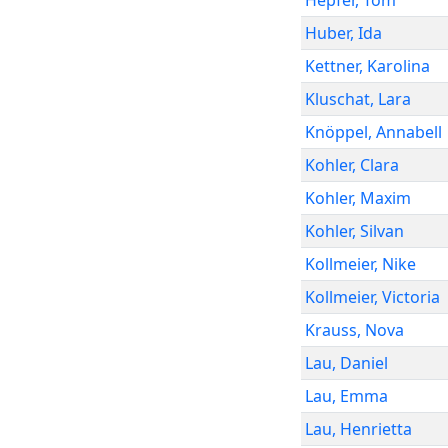
Hepfer
,
Tom
Huber
,
Ida
Kettner
,
Karolina
Kluschat
,
Lara
Knöppel
,
Annabell
Kohler
,
Clara
Kohler
,
Maxim
Kohler
,
Silvan
Kollmeier
,
Nike
Kollmeier
,
Victoria
Krauss
,
Nova
Lau
,
Daniel
Lau
,
Emma
Lau
,
Henrietta