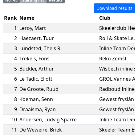
No.
:
45
Starting list
Results
Download results
Rank
Name
Club
1
Leroy
,
Mart
Skeelerclub Hee
2
Haezaert
,
Tuur
Roll & Skate Leu
3
Lundsted
,
Theis R.
Inline Team De
4
Trekels
,
Fons
Reko Zemst
5
Buckler
,
Arthur
Wisbech inline s
6
Le Tadic
,
Eliott
GROL Vannes Ag
7
De Groote
,
Ruud
Radboud Inlines
8
Koeman
,
Senn
Gewest fryslân
9
Draaisma
,
Ryan
Gewest fryslân
10
Andersen
,
Ludvig Sparre
Inline Team De
11
De Weweire
,
Briek
Skeeler Team E