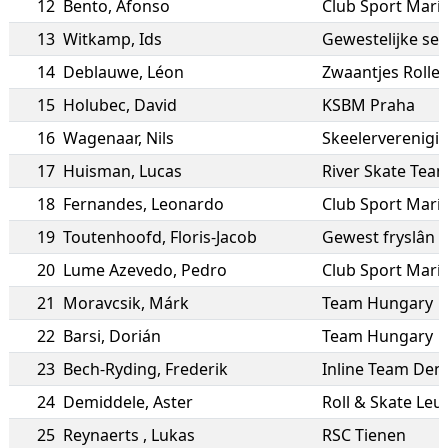
12
Bento
,
Afonso
Club Sport Marí
13
Witkamp
,
Ids
Gewestelijke sele
14
Deblauwe
,
Léon
Zwaantjes Rolle
15
Holubec
,
David
KSBM Praha
16
Wagenaar
,
Nils
Skeelerverenigi
17
Huisman
,
Lucas
River Skate Tea
18
Fernandes
,
Leonardo
Club Sport Marí
19
Toutenhoofd
,
Floris-Jacob
Gewest fryslân
20
Lume Azevedo
,
Pedro
Club Sport Marí
21
Moravcsik
,
Márk
Team Hungary
22
Barsi
,
Dorián
Team Hungary
23
Bech-Ryding
,
Frederik
Inline Team De
24
Demiddele
,
Aster
Roll & Skate Leu
25
Reynaerts
,
Lukas
RSC Tienen