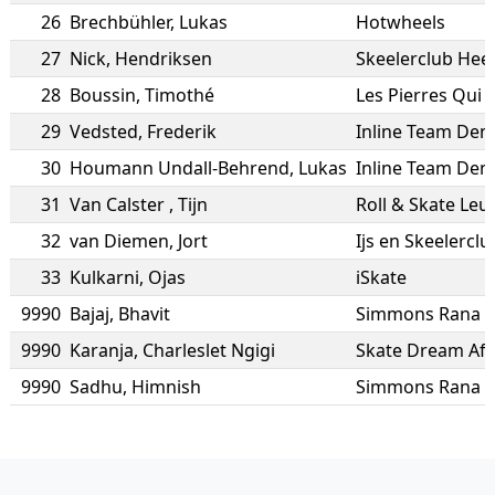
26
Brechbühler
,
Lukas
Hotwheels
27
Nick
,
Hendriksen
Skeelerclub Hee
28
Boussin
,
Timothé
Les Pierres Qui 
29
Vedsted
,
Frederik
Inline Team De
30
Houmann Undall-Behrend
,
Lukas
Inline Team De
31
Van Calster
,
Tijn
Roll & Skate Leu
32
van Diemen
,
Jort
Ijs en Skeelercl
33
Kulkarni
,
Ojas
iSkate
9990
Bajaj
,
Bhavit
9990
Karanja
,
Charleslet Ngigi
Skate Dream Afr
9990
Sadhu
,
Himnish