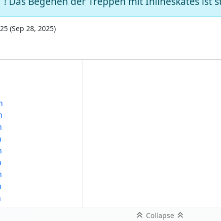
! Das Begehen der Treppen mit Inlineskates ist s
025
(
Sep 28, 2025
)
n
n
n
n
n
n
n
n
n
n
Collapse