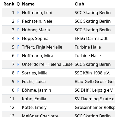
Rank
Q
Name
Club
1
F
Hoffmann
,
Leni
SCC Skating Berlin
2
F
Pechstein
,
Nele
SCC Skating Berlin
3
F
Hübner
,
Maria
SCC Skating Berlin
4
F
Hopp
,
Sophia
ERSG Darmstadt
5
F
Tiffert
,
Finja Merielle
Turbine Halle
6
F
Hoffmann
,
Mira
Turbine Halle
7
F
Unterdörfel
,
Helena Luise
SCC Skating Berlin
8
F
Sörries
,
Milla
SSC Köln 1998 e.V.
9
F
Fuchs
,
Luisa
Blau-Gelb Gross-Ger
10
F
Böhme
,
Jasmin
SC DHfK Leipzig e.V.
11
Kohn
,
Emilia
SV Flaeming-Skate e. 
12
Kotte
,
Emely
Großenhainer Rollsp
13
Meißner
,
Charlotte
SCC Skating Berlin