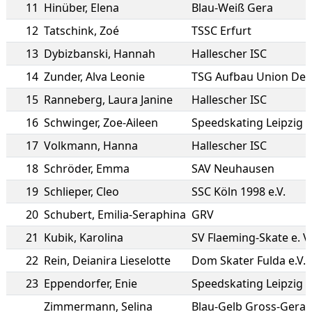
11
Hinüber
,
Elena
Blau-Weiß Gera
12
Tatschink
,
Zoé
TSSC Erfurt
13
Dybizbanski
,
Hannah
Hallescher ISC
14
Zunder
,
Alva Leonie
TSG Aufbau Union De
15
Ranneberg
,
Laura Janine
Hallescher ISC
16
Schwinger
,
Zoe-Aileen
Speedskating Leipzig e
17
Volkmann
,
Hanna
Hallescher ISC
18
Schröder
,
Emma
SAV Neuhausen
19
Schlieper
,
Cleo
SSC Köln 1998 e.V.
20
Schubert
,
Emilia-Seraphina
GRV
21
Kubik
,
Karolina
SV Flaeming-Skate e. V.
22
Rein
,
Deianira Lieselotte
Dom Skater Fulda e.V.
23
Eppendorfer
,
Enie
Speedskating Leipzig e
Zimmermann
,
Selina
Blau-Gelb Gross-Gera