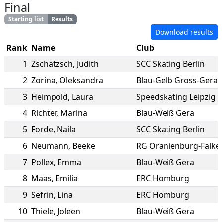
Final
Starting list
Results
Download results
Rank
Name
Club
1
Zschätzsch
,
Judith
SCC Skating Berlin
2
Zorina
,
Oleksandra
Blau-Gelb Gross-Gera
3
Heimpold
,
Laura
Speedskating Leipzig e
4
Richter
,
Marina
Blau-Weiß Gera
5
Forde
,
Naila
SCC Skating Berlin
6
Neumann
,
Beeke
RG Oranienburg-Falke
7
Pollex
,
Emma
Blau-Weiß Gera
8
Maas
,
Emilia
ERC Homburg
9
Sefrin
,
Lina
ERC Homburg
10
Thiele
,
Joleen
Blau-Weiß Gera