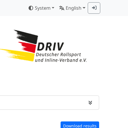
System
English
Download results