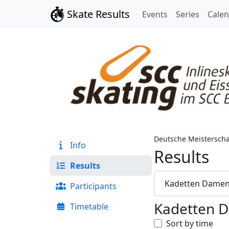
Skate Results
Events
Series
Cale
Deutsche Meisterscha
Info
Results
Results
Kadetten Dame
Participants
Kadetten 
Timetable
Sort by time