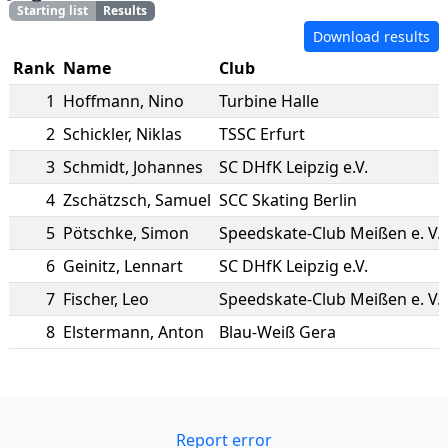
Starting list
Results
Download results
Rank
Name
Club
1
Hoffmann
,
Nino
Turbine Halle
2
Schickler
,
Niklas
TSSC Erfurt
3
Schmidt
,
Johannes
SC DHfK Leipzig e.V.
4
Zschätzsch
,
Samuel
SCC Skating Berlin
5
Pötschke
,
Simon
Speedskate-Club Meißen e. V.
6
Geinitz
,
Lennart
SC DHfK Leipzig e.V.
7
Fischer
,
Leo
Speedskate-Club Meißen e. V.
8
Elstermann
,
Anton
Blau-Weiß Gera
Report error