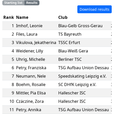
Starting list
Results
Download results
Rank
Name
Club
1
Imhof
,
Leonie
Blau-Gelb Gross-Gerau
2
2
Files
,
Laura
TS Bayreuth
2
3
Vikulova
,
Jekatherina
TSSC Erfurt
2
4
Weidener
,
Lilly
Blau-Weiß Gera
2
5
Uhrig
,
Michelle
Berliner TSC
2
6
Petry
,
Franziska
TSG Aufbau Union Dessau
3
7
Neumann
,
Nele
Speedskating Leipzig e.V.
3
8
Boehm
,
Rosalie
SC DHfK Leipzig e.V.
3
9
Mittler
,
Pia Elisa
Hallescher ISC
3
10
Czäczine
,
Zora
Hallescher ISC
3
11
Petry
,
Annika
TSG Aufbau Union Dessau
3