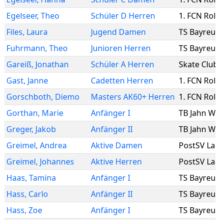
Egelseer
,
Theo
Schüler D Herren
1. FCN Roll
Files
,
Laura
Jugend Damen
TS Bayreut
Fuhrmann
,
Theo
Junioren Herren
TS Bayreut
Gareiß
,
Jonathan
Schüler A Herren
Skate Club
Gast
,
Janne
Cadetten Herren
1. FCN Roll
Gorschboth
,
Diemo
Masters AK60+ Herren
1. FCN Roll
Gorthan
,
Marie
Anfänger I
TB Jahn Wi
Greger
,
Jakob
Anfänger II
TB Jahn Wi
Greimel
,
Andrea
Aktive Damen
PostSV La
Greimel
,
Johannes
Aktive Herren
PostSV La
Haas
,
Tamina
Anfänger I
TS Bayreut
Hass
,
Carlo
Anfänger II
TS Bayreut
Hass
,
Zoe
Anfänger I
TS Bayreut