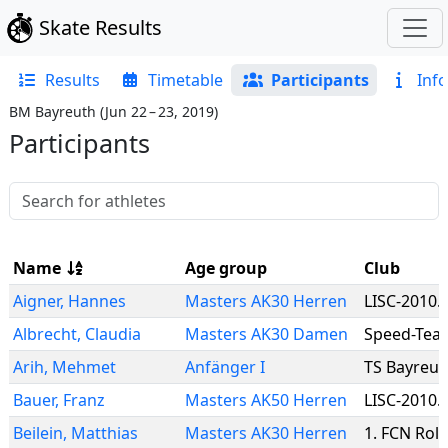
Skate Results
Results
Timetable
Participants
Info
BM Bayreuth
(
Jun 22 – 23, 2019
)
Participants
Name
Age group
Club
Aigner
,
Hannes
Masters AK30 Herren
LISC-2010.
Albrecht
,
Claudia
Masters AK30 Damen
Speed-Tea
Arih
,
Mehmet
Anfänger I
TS Bayreut
Bauer
,
Franz
Masters AK50 Herren
LISC-2010.
Beilein
,
Matthias
Masters AK30 Herren
1. FCN Roll