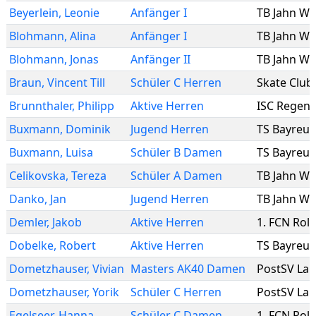
Beyerlein
,
Leonie
Anfänger I
TB Jahn Wi
Blohmann
,
Alina
Anfänger I
TB Jahn Wi
Blohmann
,
Jonas
Anfänger II
TB Jahn Wi
Braun
,
Vincent Till
Schüler C Herren
Skate Club
Brunnthaler
,
Philipp
Aktive Herren
ISC Regen
Buxmann
,
Dominik
Jugend Herren
TS Bayreut
Buxmann
,
Luisa
Schüler B Damen
TS Bayreut
Celikovska
,
Tereza
Schüler A Damen
TB Jahn Wi
Danko
,
Jan
Jugend Herren
TB Jahn Wi
Demler
,
Jakob
Aktive Herren
1. FCN Roll
Dobelke
,
Robert
Aktive Herren
TS Bayreut
Dometzhauser
,
Vivian
Masters AK40 Damen
PostSV La
Dometzhauser
,
Yorik
Schüler C Herren
PostSV La
Egelseer
,
Hanna
Schüler C Damen
1. FCN Roll