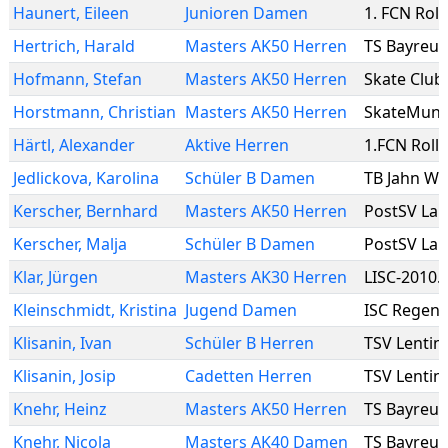
Haunert
,
Eileen
Junioren Damen
1. FCN Roll
Hertrich
,
Harald
Masters AK50 Herren
TS Bayreut
Hofmann
,
Stefan
Masters AK50 Herren
Skate Club
Horstmann
,
Christian
Masters AK50 Herren
SkateMuni
Härtl
,
Alexander
Aktive Herren
1.FCN Roll-
Jedlickova
,
Karolina
Schüler B Damen
TB Jahn Wi
Kerscher
,
Bernhard
Masters AK50 Herren
PostSV La
Kerscher
,
Malja
Schüler B Damen
PostSV La
Klar
,
Jürgen
Masters AK30 Herren
LISC-2010.
Kleinschmidt
,
Kristina
Jugend Damen
ISC Regen
Klisanin
,
Ivan
Schüler B Herren
TSV Lentin
Klisanin
,
Josip
Cadetten Herren
TSV Lentin
Knehr
,
Heinz
Masters AK50 Herren
TS Bayreut
Knehr
,
Nicola
Masters AK40 Damen
TS Bayreut