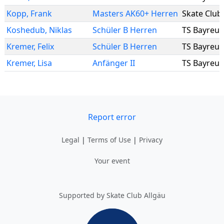
Kopp
,
Frank
Masters AK60+ Herren
Skate Club
Koshedub
,
Niklas
Schüler B Herren
TS Bayreut
Kremer
,
Felix
Schüler B Herren
TS Bayreut
Kremer
,
Lisa
Anfänger II
TS Bayreut
Report error
Legal
|
Terms of Use
|
Privacy
Your event
Supported by Skate Club Allgäu