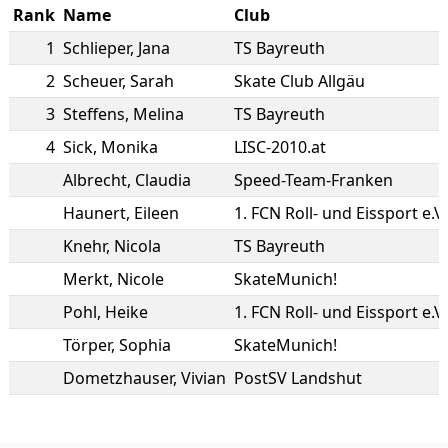
Rank
Name
Club
1
Schlieper
,
Jana
TS Bayreuth
2
Scheuer
,
Sarah
Skate Club Allgäu
3
Steffens
,
Melina
TS Bayreuth
4
Sick
,
Monika
LISC-2010.at
Albrecht
,
Claudia
Speed-Team-Franken
Haunert
,
Eileen
1. FCN Roll- und Eissport e.V
Knehr
,
Nicola
TS Bayreuth
Merkt
,
Nicole
SkateMunich!
Pohl
,
Heike
1. FCN Roll- und Eissport e.V
Törper
,
Sophia
SkateMunich!
Dometzhauser
,
Vivian
PostSV Landshut