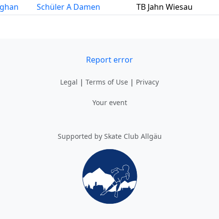
ghan
Schüler A Damen
TB Jahn Wiesau
Report error
Legal
|
Terms of Use
|
Privacy
Your event
Supported by Skate Club Allgäu