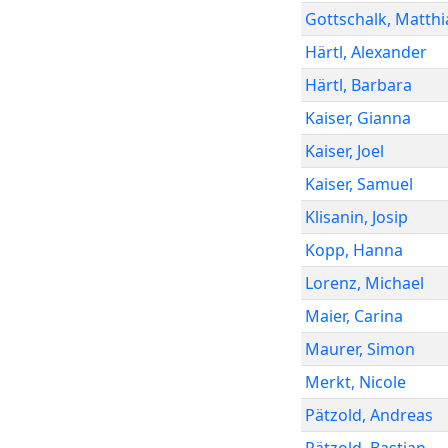
Gottschalk
,
Matthi
Härtl
,
Alexander
Härtl
,
Barbara
Kaiser
,
Gianna
Kaiser
,
Joel
Kaiser
,
Samuel
Klisanin
,
Josip
Kopp
,
Hanna
Lorenz
,
Michael
Maier
,
Carina
Maurer
,
Simon
Merkt
,
Nicole
Pätzold
,
Andreas