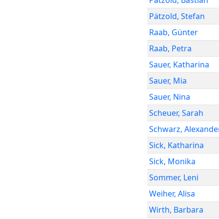
Pätzold
,
Bastian
Pätzold
,
Stefan
Raab
,
Günter
Raab
,
Petra
Sauer
,
Katharina
Sauer
,
Mia
Sauer
,
Nina
Scheuer
,
Sarah
Schwarz
,
Alexande
Sick
,
Katharina
Sick
,
Monika
Sommer
,
Leni
Weiher
,
Alisa
Wirth
,
Barbara