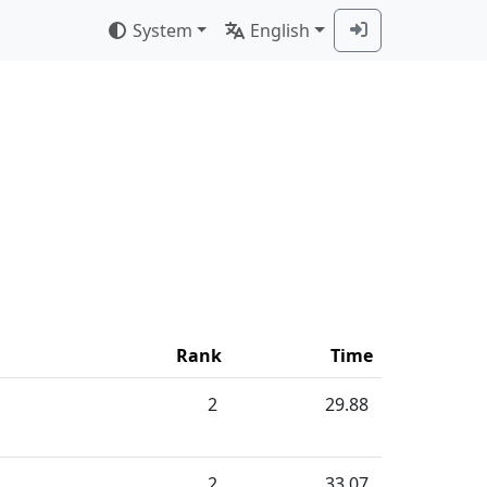
System
English
Rank
Time
2
29.88
2
33.07