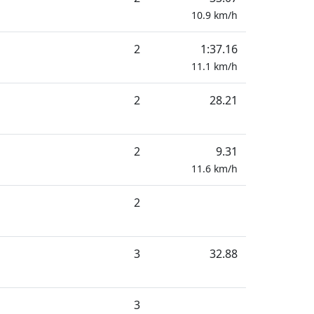
10.9
km/h
2
1:37.16
11.1
km/h
2
28.21
2
9.31
11.6
km/h
2
3
32.88
3