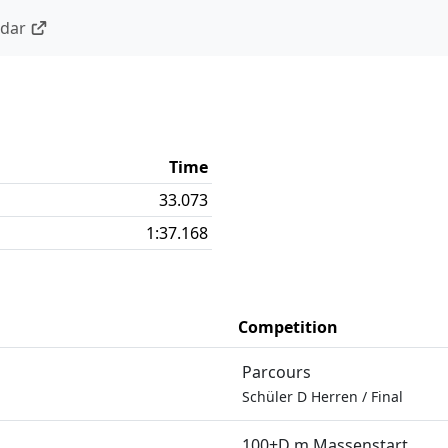
ndar
Time
33.073
1:37.168
Competition
Parcours
Schüler D Herren
/
Final
100+D m Massenstart