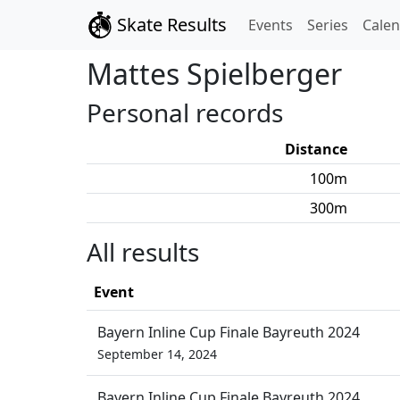
Skate Results
Events
Series
Cale
Mattes
Spielberger
Personal records
Distance
100
m
300
m
All results
Event
Bayern Inline Cup Finale Bayreuth 2024
September 14, 2024
Bayern Inline Cup Finale Bayreuth 2024