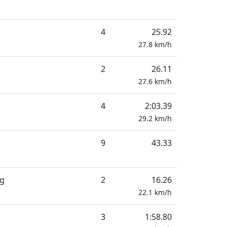
4
25.92
27.8
km/h
2
26.11
27.6
km/h
4
2:03.39
29.2
km/h
9
43.33
ng
2
16.26
22.1
km/h
3
1:58.80