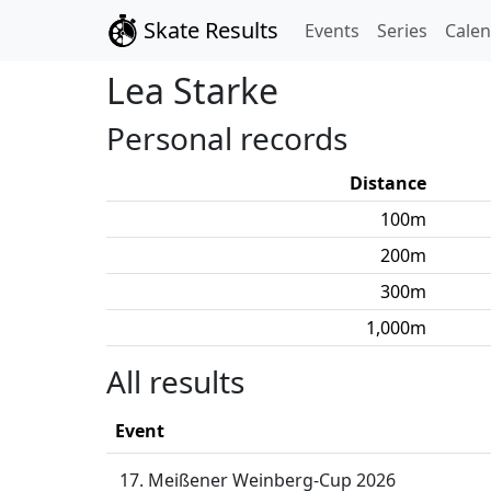
Skate Results
Events
Series
Cale
Lea
Starke
Personal records
Distance
100
m
200
m
300
m
1,000
m
All results
Event
17. Meißener Weinberg-Cup 2026