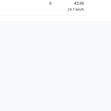
6
43.66
24.7
km/h