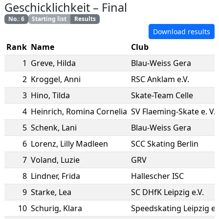
Geschicklichkeit
–
Final
No.
:
6
Starting list
Results
Download results
Rank
Name
Club
1
Greve
,
Hilda
Blau-Weiss Gera
2
Kroggel
,
Anni
RSC Anklam e.V.
3
Hino
,
Tilda
Skate-Team Celle
4
Heinrich
,
Romina Cornelia
SV Flaeming-Skate e. V.
5
Schenk
,
Lani
Blau-Weiss Gera
6
Lorenz
,
Lilly Madleen
SCC Skating Berlin
7
Voland
,
Luzie
GRV
8
Lindner
,
Frida
Hallescher ISC
9
Starke
,
Lea
SC DHfK Leipzig e.V.
10
Schurig
,
Klara
Speedskating Leipzig e.