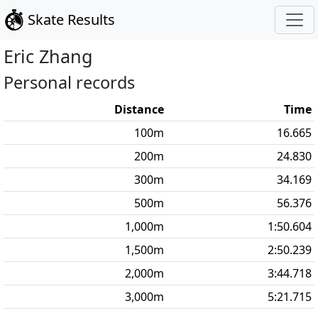
Skate Results
Eric
Zhang
Personal records
Distance
Time
100
m
16.665
200
m
24.830
300
m
34.169
500
m
56.376
1,000
m
1:50.604
1,500
m
2:50.239
2,000
m
3:44.718
3,000
m
5:21.715