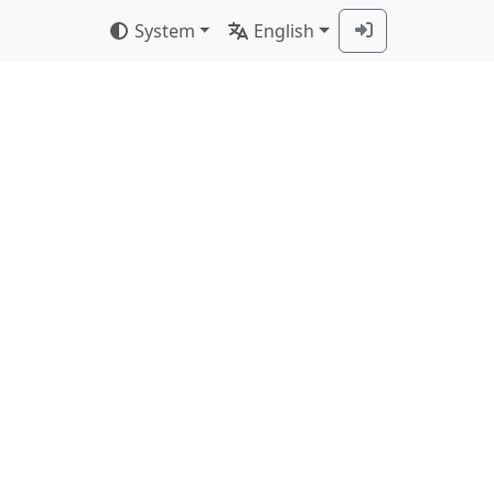
System
English