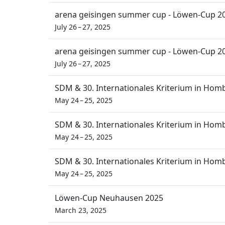
arena geisingen summer cup - Löwen-Cup 2
July 26 – 27, 2025
arena geisingen summer cup - Löwen-Cup 2
July 26 – 27, 2025
SDM & 30. Internationales Kriterium in Hom
May 24 – 25, 2025
SDM & 30. Internationales Kriterium in Hom
May 24 – 25, 2025
SDM & 30. Internationales Kriterium in Hom
May 24 – 25, 2025
Löwen-Cup Neuhausen 2025
March 23, 2025