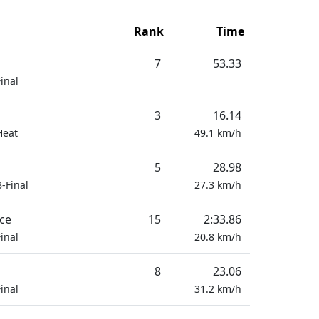
Rank
Time
7
53.33
Final
3
16.14
Heat
49.1
km/h
5
28.98
B-Final
27.3
km/h
ce
15
2:33.86
Final
20.8
km/h
8
23.06
Final
31.2
km/h