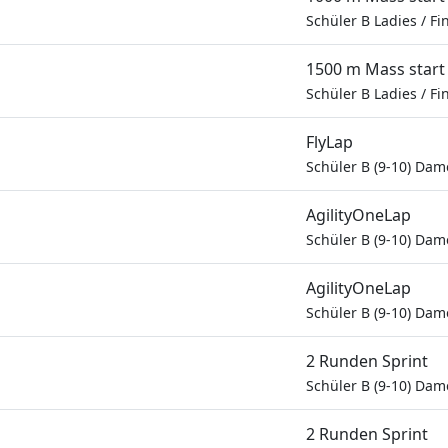
Schüler B Ladies
/
Fi
1500 m Mass start
Schüler B Ladies
/
Fi
FlyLap
Schüler B (9-10) Da
AgilityOneLap
Schüler B (9-10) Da
AgilityOneLap
Schüler B (9-10) Da
2 Runden Sprint
Schüler B (9-10) Da
2 Runden Sprint