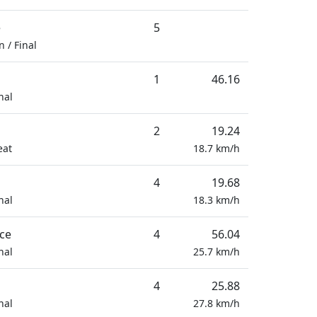
e
5
n
/
Final
1
46.16
nal
2
19.24
eat
18.7
km/h
4
19.68
nal
18.3
km/h
ce
4
56.04
nal
25.7
km/h
4
25.88
nal
27.8
km/h