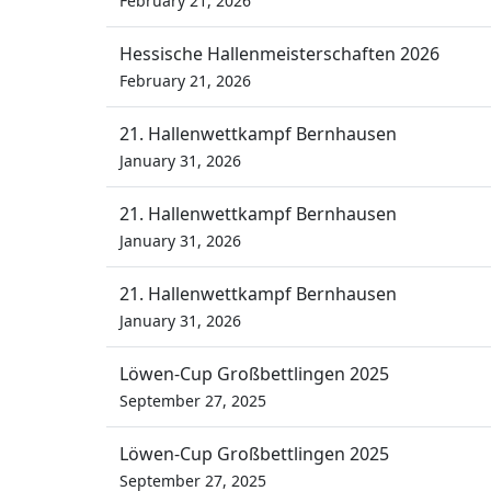
February 21, 2026
Hessische Hallenmeisterschaften 2026
February 21, 2026
21. Hallenwettkampf Bernhausen
January 31, 2026
21. Hallenwettkampf Bernhausen
January 31, 2026
21. Hallenwettkampf Bernhausen
January 31, 2026
Löwen-Cup Großbettlingen 2025
September 27, 2025
Löwen-Cup Großbettlingen 2025
September 27, 2025