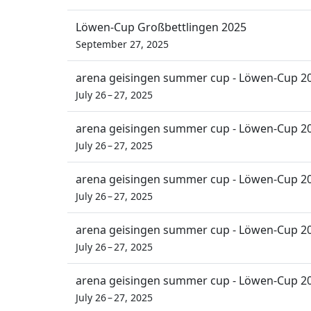
Löwen-Cup Großbettlingen 2025
September 27, 2025
arena geisingen summer cup - Löwen-Cup 2
July 26 – 27, 2025
arena geisingen summer cup - Löwen-Cup 2
July 26 – 27, 2025
arena geisingen summer cup - Löwen-Cup 2
July 26 – 27, 2025
arena geisingen summer cup - Löwen-Cup 2
July 26 – 27, 2025
arena geisingen summer cup - Löwen-Cup 2
July 26 – 27, 2025